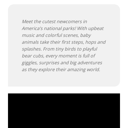
Adventskalender 2013
Visuelles
Meet the cutest newcomers in
Adventskalender 2014
Wandnotizen
America’s national parks! With upbeat
music and colorful scenes, baby
Adventskalender 2015
animals take their first steps, hops and
splashes. From tiny birds to playful
Adventskalender 2016
bear cubs, every moment is full of
giggles, surprises and big adventures
Adventskalender 2017
as they explore their amazing world.
Adventskalender 2018
Adventskalender 2019
Adventskalender 2020
Adventskalender 2021