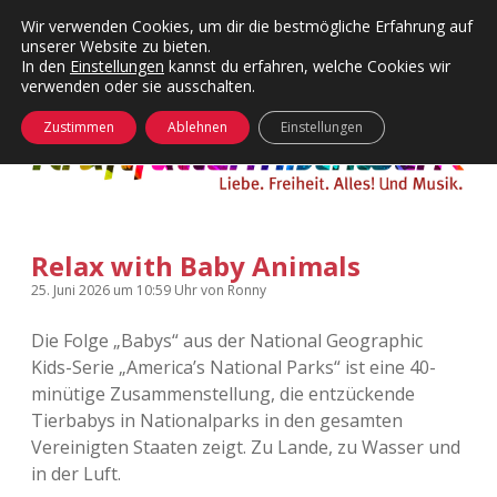
Wir verwenden Cookies, um dir die bestmögliche Erfahrung auf
unserer Website zu bieten.
Menü
Kategorien
Dropdown-
In den
Einstellungen
kannst du erfahren, welche Cookies wir
öffnen
Menü
verwenden oder sie ausschalten.
öffnen
24 Hours Chilling
KFMW-Disco
Zustimmen
Ablehnen
Einstellungen
Die Wende
Dates
Instagrams
Doku
Relax with Baby Animals
KFMW-Disco
Contact
25. Juni 2026
um 10:59 Uhr
von
Ronny
Adventskalender
kfmw.stuff
Dropdown-
Menü
Die Folge „Babys“ aus der National Geographic
öffnen
Kids-Serie „America’s National Parks“ ist eine 40-
Adventskalender 2010
Kopfkinomusik
facebook
instagram
rss
soundcloud
vimeo
Bluesky
minütige Zusammenstellung, die entzückende
Tierbabys in Nationalparks in den gesamten
Adventskalender 2011
Nur mal so
Vereinigten Staaten zeigt. Zu Lande, zu Wasser und
in der Luft.
Adventskalender 2012
Täglicher Sinnwahn