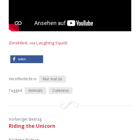
Adventskalender 2022
Adventskalender 2023
Adventskalender 2024
(
Direktlink
, via
Laughing Squid
)
teilen
Veröffentlicht in
Nur mal so
Tagged
Animals
Cuteness
Vorheriger Beitrag
Riding the Unicorn
Nächster Beitrag