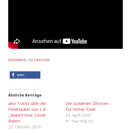
Adventskalender 2013
Visuelles
Adventskalender 2014
Wandnotizen
Adventskalender 2015
Adventskalender 2016
(
Direktlink
, via
Likecool
)
Adventskalender 2017
teilen
Adventskalender 2018
Adventskalender 2019
Ähnliche Beiträge
arte Tracks über die
Die Goldenen Zitronen –
Adventskalender 2020
Freakskater von L.A.:
Für immer Punk
„Skate’n love: Coole
23. April 2020
Riders“
In "Nur mal so"
Adventskalender 2021
22. Oktober 2010