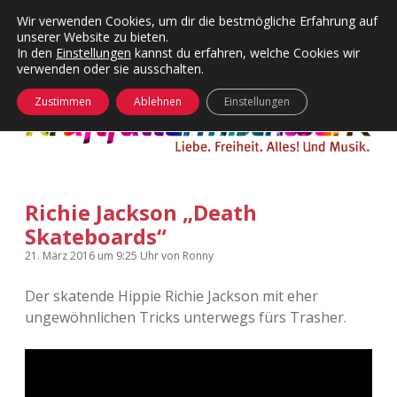
Wir verwenden Cookies, um dir die bestmögliche Erfahrung auf
unserer Website zu bieten.
Menü
Kategorien
Dropdown-
In den
Einstellungen
kannst du erfahren, welche Cookies wir
öffnen
Menü
verwenden oder sie ausschalten.
öffnen
24 Hours Chilling
KFMW-Disco
Zustimmen
Ablehnen
Einstellungen
Die Wende
Dates
Instagrams
Doku
Richie Jackson „Death
KFMW-Disco
Contact
Skateboards“
Adventskalender
kfmw.stuff
Dropdown-
21. März 2016
um 9:25 Uhr
von
Ronny
Menü
öffnen
Der skatende Hippie Richie Jackson mit eher
Adventskalender 2010
Kopfkinomusik
facebook
instagram
rss
soundcloud
vimeo
Bluesky
ungewöhnlichen Tricks unterwegs fürs Trasher.
Adventskalender 2011
Nur mal so
Adventskalender 2012
Täglicher Sinnwahn