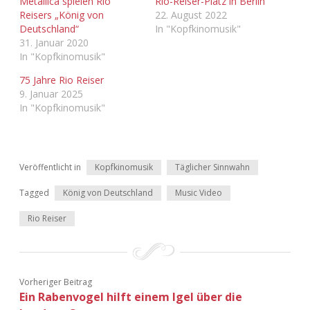
Metallica spielen Rio
Rio-Reiser-Platz in Berlin
Adventskalender 2022
Reisers „König von
22. August 2022
Deutschland“
In "Kopfkinomusik"
31. Januar 2020
Adventskalender 2023
In "Kopfkinomusik"
Adventskalender 2024
75 Jahre Rio Reiser
9. Januar 2025
In "Kopfkinomusik"
Veröffentlicht in
Kopfkinomusik
Täglicher Sinnwahn
Tagged
König von Deutschland
Music Video
Rio Reiser
Vorheriger Beitrag
Ein Rabenvogel hilft einem Igel über die