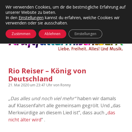
Wir verwenden Cookies, um dir die bestmögliche Erfahrung auf
unserer Website zu bieten.
Menü
Kategorien
Dropdown-
In den
Einstellungen
kannst du erfahren, welche Cookies wir
öffnen
Menü
verwenden oder sie ausschalten.
öffnen
24 Hours Chilling
KFMW-Disco
Zustimmen
Ablehnen
Einstellungen
Die Wende
Dates
Instagrams
Doku
Rio Reiser – König von
KFMW-Disco
Contact
Deutschland
Adventskalender
kfmw.stuff
Dropdown-
21. Mai 2020
um 23:47 Uhr
von
Ronny
Menü
öffnen
„Das alles und noch viel mehr“
haben wir damals
Adventskalender 2010
Kopfkinomusik
facebook
instagram
rss
soundcloud
vimeo
Bluesky
auf Klassenfahrt alle gemeinsam gegrölt. Und „das
Merkwürdige an diesem Lied ist“, dass auch „
das
Adventskalender 2011
Nur mal so
nicht älter wird
“ .
Adventskalender 2012
Täglicher Sinnwahn