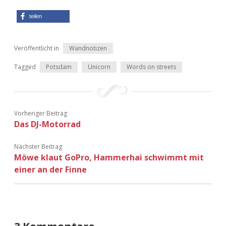
Adventskalender 2013
Visuelles
teilen
Adventskalender 2014
Wandnotizen
Veröffentlicht in
Wandnotizen
Adventskalender 2015
Tagged
Potsdam
Unicorn
Words on streets
Adventskalender 2016
Adventskalender 2017
Vorheriger Beitrag
Das DJ-Motorrad
Adventskalender 2018
Nächster Beitrag
Möwe klaut GoPro, Hammerhai schwimmt mit
Adventskalender 2019
einer an der Finne
Adventskalender 2020
Adventskalender 2021