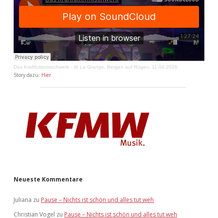
Das Kraftfuttermischwerk
·
@ La Grange, Bergen auf Rügen, 11.04.2026
Story dazu:
Hier
.
Neueste Kommentare
Juliana
zu
Pause – Nichts ist schön und alles tut weh
Christian Vogel
zu
Pause – Nichts ist schön und alles tut weh