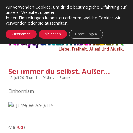
Wir verwenden Cookies, um dir die bestmögliche Erfahrung auf
unserer Website zu bieten.
Menü
Kategorien
Dropdown-
In den
Einstellungen
kannst du erfahren, welche Cookies wir
öffnen
Menü
verwenden oder sie ausschalten.
öffnen
24 Hours Chilling
KFMW-Disco
Zustimmen
Ablehnen
Einstellungen
Die Wende
Dates
Instagrams
Doku
Sei immer du selbst. Außer…
KFMW-Disco
Contact
12. Juli 2015
um 14:49 Uhr
von
Ronny
Adventskalender
kfmw.stuff
Dropdown-
Menü
Einhornism.
öffnen
Adventskalender 2010
Kopfkinomusik
facebook
instagram
rss
soundcloud
vimeo
Bluesky
Adventskalender 2011
Nur mal so
(via
Rudi
)
Adventskalender 2012
Täglicher Sinnwahn