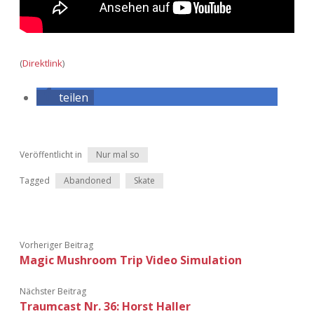
Adventskalender 2022
Adventskalender 2023
(
Direktlink
)
Adventskalender 2024
teilen
Veröffentlicht in
Nur mal so
Tagged
Abandoned
Skate
Vorheriger Beitrag
Magic Mushroom Trip Video Simulation
Nächster Beitrag
Traumcast Nr. 36: Horst Haller