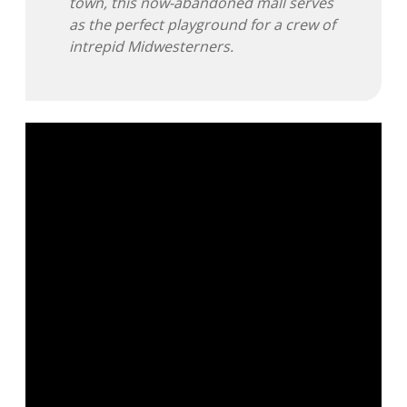
town, this now-abandoned mall serves
as the perfect playground for a crew of
Adventskalender 2013
Visuelles
intrepid Midwesterners.
Adventskalender 2014
Wandnotizen
Adventskalender 2015
Adventskalender 2016
Adventskalender 2017
Adventskalender 2018
Adventskalender 2019
Adventskalender 2020
Adventskalender 2021