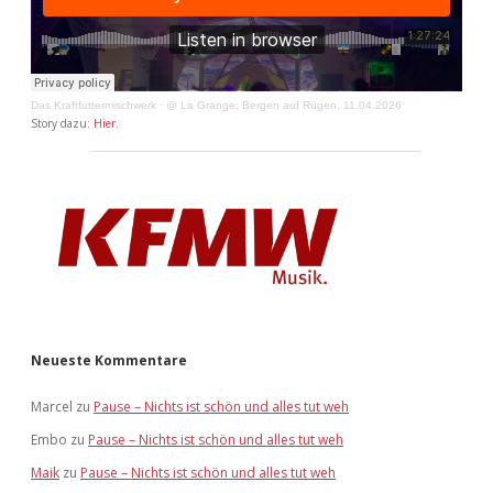
Das Kraftfuttermischwerk
·
@ La Grange, Bergen auf Rügen, 11.04.2026
Story dazu:
Hier
.
Neueste Kommentare
Marcel
zu
Pause – Nichts ist schön und alles tut weh
Embo
zu
Pause – Nichts ist schön und alles tut weh
Maik
zu
Pause – Nichts ist schön und alles tut weh