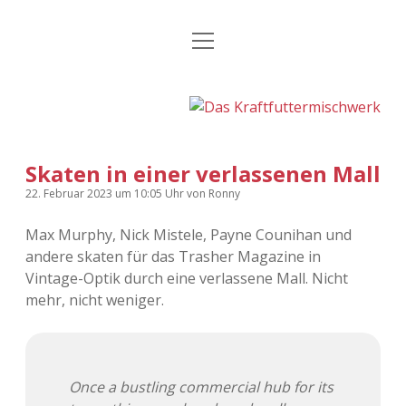
Menü
Kategorien
Dropdown-
öffnen
Menü
öffnen
24 Hours Chilling
KFMW-Disco
Die Wende
Dates
Skaten in einer verlassenen Mall
Instagrams
Doku
22. Februar 2023
um 10:05 Uhr
von
Ronny
KFMW-Disco
Contact
Max Murphy, Nick Mistele, Payne Counihan und
andere skaten für das Trasher Magazine in
Adventskalender
kfmw.stuff
Dropdown-
Menü
Vintage-Optik durch eine verlassene Mall. Nicht
öffnen
mehr, nicht weniger.
Adventskalender 2010
Kopfkinomusik
facebook
instagram
rss
soundcloud
vimeo
Bluesky
Adventskalender 2011
Nur mal so
Once a bustling commercial hub for its
Adventskalender 2012
Täglicher Sinnwahn