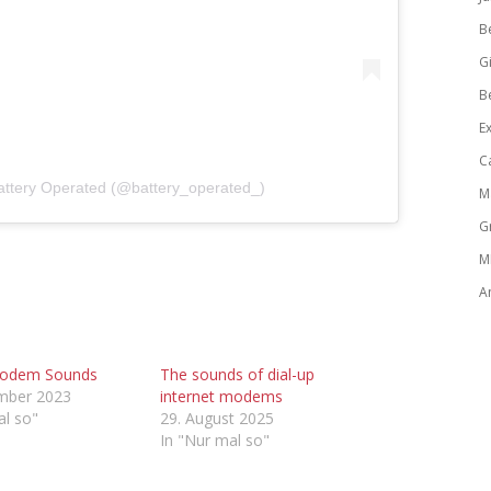
B
Gi
B
E
C
 Battery Operated (@battery_operated_)
M
G
M
A
Modem Sounds
The sounds of dial-up
ember 2023
internet modems
al so"
29. August 2025
In "Nur mal so"