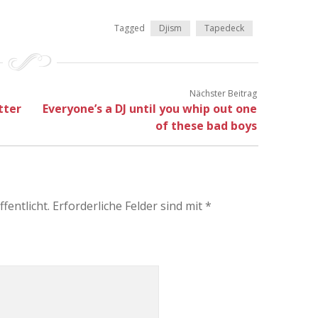
Tagged
Djism
Tapedeck
Nächster Beitrag
tter
Everyone’s a DJ until you whip out one
of these bad boys
fentlicht.
Erforderliche Felder sind mit
*