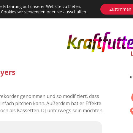
 Erfahrung auf unserer Website zu bieten.
Zustimmen
 Cookies wir verwenden oder sie ausschalten.
agrams
Contact
Adventskalender
Dropdown-Menü öffnen
yers
U
rekorder genommen und so modifiziert, dass
infach pitchen kann. Außerdem hat er Effekte
 noch als Kassetten-DJ unterwegs sein möchten.