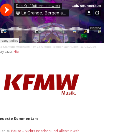
s Kraftfuttermischwerk
·
@ La Grange, Bergen auf Rügen, 11.04.2026
ory dazu:
Hier
.
eueste Kommentare
lian
zu
Pause – Nichts ist schön und alles tut weh