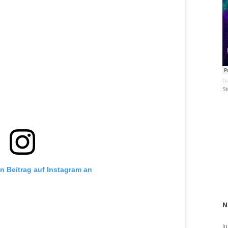
Da
St
en Beitrag auf Instagram an
N
Ju