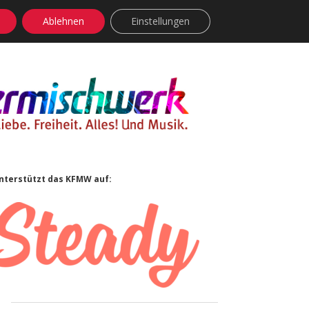
Ablehnen
Einstellungen
facebook
instagram
rss
soundcloud
vimeo
Bluesky
Sidebar
nterstützt das KFMW auf: