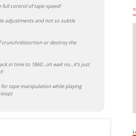
 full control of tape speed!
S
wi
tle adjustments and not so subtle
f crunch/distortion or destroy the
back in time to 1860…oh wait no…it’s just
l!
 for tape manipulation while playing
 loop)
L