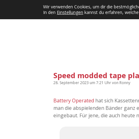
Wir verwenden Cookies, um dir die bestmögliche
In den
Einstellungen
kannst du erfahren, welche
Kategorien
KFMW-Disco
Dates
Inst
Dropdown-Menü öffnen
Speed modded tape pla
28. September 2023
um 7:21 Uhr
von
Ronny
Battery Operated
hat sich Kassetten
man die abspielenden Bänder ganz e
eingebaut. Für jene, die auch heute