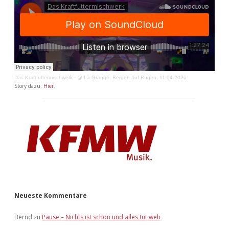
Das Kraftfuttermischwerk
·
@ La Grange, Bergen auf Rügen, 11.04.2026
Story dazu:
Hier
.
Neueste Kommentare
Bernd
zu
Pause – Nichts ist schön und alles tut weh