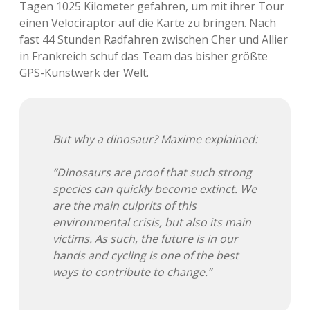
Tagen 1025 Kilometer gefahren, um mit ihrer Tour
Adventskalender 2013
Visuelles
einen Velociraptor auf die Karte zu bringen. Nach
fast 44 Stunden Radfahren zwischen Cher und Allier
Adventskalender 2014
Wandnotizen
in Frankreich schuf das Team das bisher größte
GPS-Kunstwerk der Welt.
Adventskalender 2015
Adventskalender 2016
But why a dinosaur? Maxime explained:
Adventskalender 2017
“Dinosaurs are proof that such strong
Adventskalender 2018
species can quickly become extinct. We
are the main culprits of this
Adventskalender 2019
environmental crisis, but also its main
victims. As such, the future is in our
Adventskalender 2020
hands and cycling is one of the best
ways to contribute to change.”
Adventskalender 2021