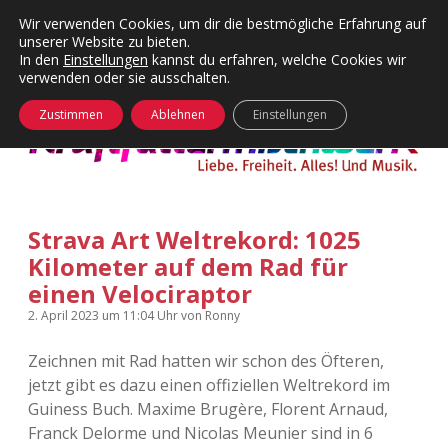
Wir verwenden Cookies, um dir die bestmögliche Erfahrung auf
unserer Website zu bieten.
Menü
Kategorien
Dropdown-
In den
Einstellungen
kannst du erfahren, welche Cookies wir
öffnen
Menü
verwenden oder sie ausschalten.
öffnen
24 Hours Chilling
KFMW-Disco
Zustimmen
Ablehnen
Einstellungen
Die Wende
Dates
Instagrams
Doku
Strava Art Weltrekord: 1025
KFMW-Disco
Contact
Kilometer auf dem Rad für
Adventskalender
kfmw.stuff
einen Velociraptor
Dropdown-
Menü
2. April 2023
um 11:04 Uhr
von
Ronny
öffnen
Adventskalender 2010
Kopfkinomusik
facebook
instagram
rss
soundcloud
vimeo
Bluesky
Zeichnen mit Rad hatten wir schon des Öfteren,
Adventskalender 2011
Nur mal so
jetzt gibt es dazu einen offiziellen Weltrekord im
Guiness Buch. Maxime Brugère, Florent Arnaud,
Adventskalender 2012
Täglicher Sinnwahn
Franck Delorme und Nicolas Meunier sind in 6