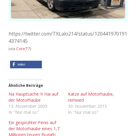
https://twitter.com/TXLalo214/status/120441970191
4374145
(via
Core77
)
teilen
Ähnliche Beiträge
Na Hauptsache ’n Hai auf
Katze auf Motorhaube,
der Motorhaube
remixed
13. November 2009
30. November 2015
In "Nur mal so"
In "Nur mal so"
Ein gesprühter Penis auf
der Motorhaube eines 1,7
Millionen teuren Bugatti