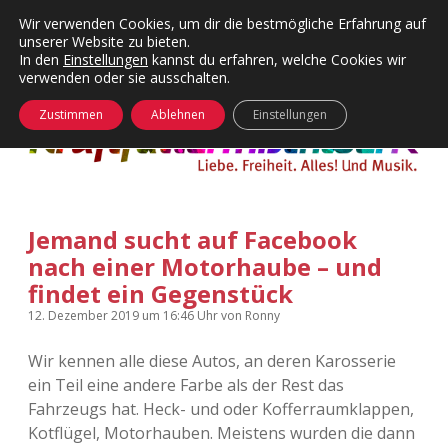
Wir verwenden Cookies, um dir die bestmögliche Erfahrung auf
unserer Website zu bieten.
Menü
Kategorien
Dropdown-
In den
Einstellungen
kannst du erfahren, welche Cookies wir
öffnen
Menü
verwenden oder sie ausschalten.
öffnen
24 Hours Chilling
KFMW-Disco
Zustimmen
Ablehnen
Einstellungen
Die Wende
Dates
Instagrams
Doku
Jemand sucht auf Facebook
KFMW-Disco
Contact
nach einer Motorhaube – und
Adventskalender
kfmw.stuff
findet ein Gegenstück
Dropdown-
Menü
12. Dezember 2019
um 16:46 Uhr
von
Ronny
öffnen
Adventskalender 2010
Kopfkinomusik
facebook
instagram
rss
soundcloud
vimeo
Bluesky
Wir kennen alle diese Autos, an deren Karosserie
Adventskalender 2011
Nur mal so
ein Teil eine andere Farbe als der Rest das
Fahrzeugs hat. Heck- und oder Kofferraumklappen,
Adventskalender 2012
Täglicher Sinnwahn
Kotflügel, Motorhauben. Meistens wurden die dann