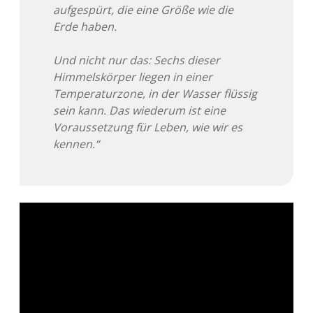
aufgespürt, die eine Größe wie die
Adventskalender 2022
Erde haben.
Adventskalender 2023
Und nicht nur das: Sechs dieser
Himmelskörper liegen in einer
Adventskalender 2024
Temperaturzone, in der Wasser flüssig
sein kann. Das wiederum ist eine
Voraussetzung für Leben, wie wir es
kennen.“