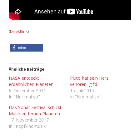
(
Direktlink
)
teilen
Ähnliche Beiträge
NASA entdeckt
Pluto hat sein Herz
erdähnlichen Planeten
verloren, gif’d
6. Dezember 2011
15. Juli 2015
In "Nur mal so"
In "Nur mal so"
Das Sonár Festival schickt
Musik zu fernen Planeten
17. November 2017
In "Kopfkinomusik"