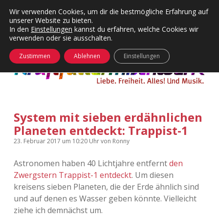
Wir verwenden Cookies, um dir die bestmögliche Erfahrung auf
unserer Website zu bieten.
Menü
Kategorien
Dropdown-
In den
Einstellungen
kannst du erfahren, welche Cookies wir
öffnen
Menü
verwenden oder sie ausschalten.
öffnen
24 Hours Chilling
KFMW-Disco
Zustimmen
Ablehnen
Einstellungen
Die Wende
Dates
Instagrams
Doku
System mit sieben erdähnlichen
KFMW-Disco
Contact
Planeten entdeckt: Trappist-1
Adventskalender
kfmw.stuff
Dropdown-
23. Februar 2017
um 10:20 Uhr
von
Ronny
Menü
öffnen
Astronomen haben 40 Lichtjahre entfernt
den
Adventskalender 2010
Kopfkinomusik
facebook
instagram
rss
soundcloud
vimeo
Bluesky
Zwergstern Trappist-1 entdeckt
. Um diesen
kreisens sieben Planeten, die der Erde ähnlich sind
Adventskalender 2011
Nur mal so
und auf denen es Wasser geben könnte. Vielleicht
ziehe ich demnächst um.
Adventskalender 2012
Täglicher Sinnwahn