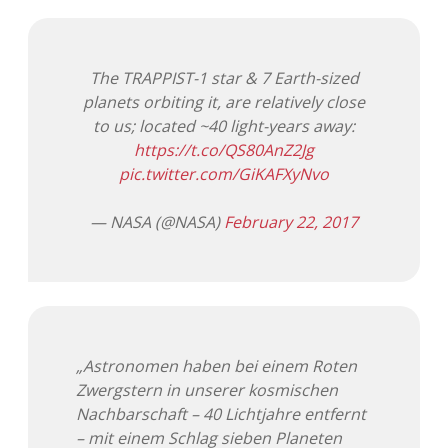
Adventskalender 2013
Visuelles
The TRAPPIST-1 star & 7 Earth-sized
Adventskalender 2014
Wandnotizen
planets orbiting it, are relatively close
to us; located ~40 light-years away:
Adventskalender 2015
https://t.co/QS80AnZ2Jg
pic.twitter.com/GiKAFXyNvo
Adventskalender 2016
— NASA (@NASA)
February 22, 2017
Adventskalender 2017
Adventskalender 2018
Adventskalender 2019
„Astronomen haben bei einem Roten
Adventskalender 2020
Zwergstern in unserer kosmischen
Nachbarschaft – 40 Lichtjahre entfernt
Adventskalender 2021
– mit einem Schlag sieben Planeten