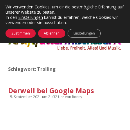
Wir verwenden Cookies, um dir die bestmögliche Erfahrung auf
unserer Website zu bieten.
Menü
Kategorien
Dropdown-
In den
Einstellungen
kannst du erfahren, welche Cookies wir
öffnen
Menü
verwenden oder sie ausschalten.
öffnen
24 Hours Chilling
KFMW-Disco
Zustimmen
Ablehnen
Einstellungen
Die Wende
Dates
Instagrams
Doku
Schlagwort:
Trolling
KFMW-Disco
Contact
Adventskalender
kfmw.stuff
Dropdown-
Menü
Derweil bei Google Maps
öffnen
Adventskalender 2010
Kopfkinomusik
15. September 2021
um 21:32 Uhr
von
Ronny
facebook
instagram
rss
soundcloud
vimeo
Bluesky
Adventskalender 2011
Nur mal so
Adventskalender 2012
Täglicher Sinnwahn