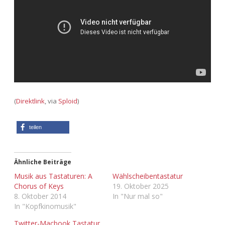
Adventskalender 2013
Visuelles
Adventskalender 2014
Wandnotizen
Adventskalender 2015
Adventskalender 2016
(
Direktlink
, via
Sploid
)
Adventskalender 2017
teilen
Adventskalender 2018
Adventskalender 2019
Ähnliche Beiträge
Musik aus Tastaturen: A
Wählscheibentastatur
Adventskalender 2020
Chorus of Keys
19. Oktober 2025
8. Oktober 2014
In "Nur mal so"
In "Kopfkinomusik"
Adventskalender 2021
Twitter-Macbook Tastatur,