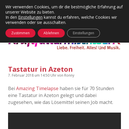
Wir verwenden Cookies, um dir die bestmögliche Erfahrung auf
unserer Website zu bieten.
Menü
Kategorien
Dropdown-
In den
Einstellungen
kannst du erfahren, welche Cookies wir
öffnen
Menü
verwenden oder sie ausschalten.
öffnen
24 Hours Chilling
KFMW-Disco
Zustimmen
Ablehnen
Einstellungen
Die Wende
Dates
Instagrams
Doku
Tastatur in Azeton
KFMW-Disco
Contact
7. Februar 2018
um 14:50 Uhr
von
Ronny
Adventskalender
kfmw.stuff
Dropdown-
Menü
Bei
Amazing Timelapse
haben sie für 70 Stunden
öffnen
eine Tastatur in Azeton gelegt und dabei
Adventskalender 2010
Kopfkinomusik
facebook
instagram
rss
soundcloud
vimeo
Bluesky
zugesehen, wie das Lösemittel seinen Job macht.
Adventskalender 2011
Nur mal so
Adventskalender 2012
Täglicher Sinnwahn