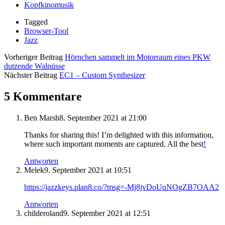
Kopfkinomusik
Tagged
Browser-Tool
Jazz
Vorheriger Beitrag
Hörnchen sammelt im Motorraum eines PKW
dutzende Walnüsse
Nächster Beitrag
EC1 – Custom Synthesizer
5 Kommentare
Ben Marsh
8. September 2021 at 21:00
Thanks for sharing this! I’m delighted with this information,
where such important moments are captured. All the best
!
Antworten
Melek
9. September 2021 at 10:51
https://jazzkeys.plan8.co/?msg=-Mj8jvDoUqNOgZB7OAA2
Antworten
childeroland
9. September 2021 at 12:51