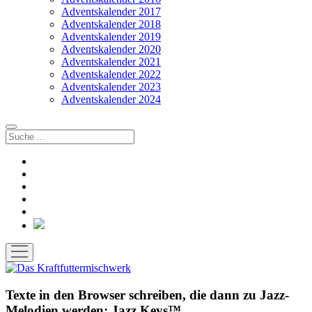
Adventskalender 2017
Adventskalender 2018
Adventskalender 2019
Adventskalender 2020
Adventskalender 2021
Adventskalender 2022
Adventskalender 2023
Adventskalender 2024
Suchen
facebook
instagram
rss
soundcloud
vimeo
Bluesky
Menü
öffnen
Texte in den Browser schreiben, die dann zu Jazz-
Melodien werden: Jazz Keys™