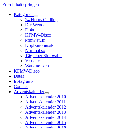
Zum Inhalt springen
Kategorien
Dropdown-
24 Hours Chilling
Menü
Die Wende
öffnen
Doku
KFMW-Disco
kfmw.stuff
Kopfkinomusik
Nur mal so
Täglicher Sinnwahn
Visuelles
Wandnotizen
KFMW-Disco
Dates
Instagrams
Contact
Adventskalender
Dropdown-
Adventskalender 2010
Menü
Adventskalender 2011
öffnen
Adventskalender 2012
Adventskalender 2013
Adventskalender 2014
Adventskalender 2015
Adventskalender 2016