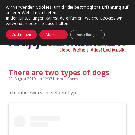
Wir verwenden Cookies, um dir die bestmögliche Erfahrung auf
unserer Website zu bieten.
Menü
Kategorien
Dropdown-
In den
Einstellungen
kannst du erfahren, welche Cookies wir
öffnen
Menü
verwenden oder sie ausschalten.
öffnen
24 Hours Chilling
KFMW-Disco
Zustimmen
Ablehnen
Einstellungen
Die Wende
Dates
Instagrams
Doku
There are two types of dogs
KFMW-Disco
Contact
23. August 2019
um 12:37 Uhr
von
Ronny
Adventskalender
kfmw.stuff
Dropdown-
Menü
Ich habe zwei vom selben Typ.
öffnen
Adventskalender 2010
Kopfkinomusik
facebook
instagram
rss
soundcloud
vimeo
Bluesky
Adventskalender 2011
Nur mal so
Adventskalender 2012
Täglicher Sinnwahn