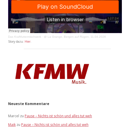
Das Kraftfuttermischwerk
·
@ La Grange, Bergen auf Rügen, 11.04.2026
Story dazu:
Hier
.
Neueste Kommentare
Marcel
zu
Pause – Nichts ist schön und alles tut weh
Maik
zu
Pause – Nichts ist schön und alles tut weh