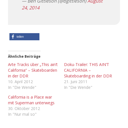
— Ben Gittleson (@bgittleson)
August
24, 2014
Adventskalender 2013
Visuelles
Adventskalender 2014
Wandnotizen
Adventskalender 2015
teilen
Adventskalender 2016
Ähnliche Beiträge
Adventskalender 2017
Arte Tracks über „This ain’t
Doku-Trailer: THIS AIN’T
California“ – Skateboarden
CALIFORNIA –
in der DDR
Skateboarding in der DDR
Adventskalender 2018
10. April 2012
21. Juni 2011
In "Die Wende"
In "Die Wende"
Adventskalender 2019
California is a Place war
mit Superman unterwegs
Adventskalender 2020
30. Oktober 2012
In "Nur mal so"
Adventskalender 2021