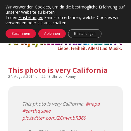
Wir verwenden Cookies, um dir die bestmögliche Erfahrung auf
unserer Website zu bieten.
Menü
Kategorien
Dropdown-
In den
Einstellungen
kannst du erfahren, welche Cookies wir
öffnen
Menü
verwenden oder sie ausschalten.
öffnen
24 Hours Chilling
KFMW-Disco
Zustimmen
Ablehnen
Einstellungen
Die Wende
Dates
Instagrams
Doku
This photo is very California
KFMW-Disco
Contact
24. August 2014
um 22:43 Uhr
von
Ronny
Adventskalender
kfmw.stuff
Dropdown-
Menü
öffnen
Adventskalender 2010
Kopfkinomusik
facebook
instagram
rss
soundcloud
vimeo
Bluesky
This photo is very California.
#napa
#earthquake
Adventskalender 2011
Nur mal so
pic.twitter.com/ZChvmbR369
Adventskalender 2012
Täglicher Sinnwahn