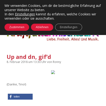
Wir verwenden Cookies, um dir die bestmögliche Erfahrung auf
unserer Website zu bieten.
Menü
Kategorien
Dropdown-
In den
Einstellungen
kannst du erfahren, welche Cookies wir
öffnen
Menü
verwenden oder sie ausschalten.
öffnen
24 Hours Chilling
KFMW-Disco
Zustimmen
Ablehnen
Einstellungen
Die Wende
Dates
Instagrams
Doku
Up and dn, gif’d
KFMW-Disco
Contact
8. Februar 2018
um 13:30 Uhr
von
Ronny
Adventskalender
kfmw.stuff
Dropdown-
Menü
öffnen
Adventskalender 2010
Kopfkinomusik
facebook
instagram
rss
soundcloud
vimeo
Bluesky
(Danke, Tino!)
Adventskalender 2011
Nur mal so
teilen
Adventskalender 2012
Täglicher Sinnwahn