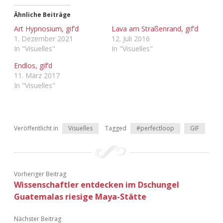
Adventskalender 2013
Visuelles
Ähnliche Beiträge
Art Hypnosium, gif’d
Lava am Straßenrand, gif’d
1. Dezember 2021
12. Juli 2016
Adventskalender 2014
Wandnotizen
In "Visuelles"
In "Visuelles"
Adventskalender 2015
Endlos, gif’d
11. März 2017
In "Visuelles"
Adventskalender 2016
Adventskalender 2017
Veröffentlicht in
Visuelles
Tagged
#perfectloop
GIF
Adventskalender 2018
Adventskalender 2019
Vorheriger Beitrag
Adventskalender 2020
Wissenschaftler entdecken im Dschungel
Guatemalas riesige Maya-Stätte
Adventskalender 2021
Nächster Beitrag