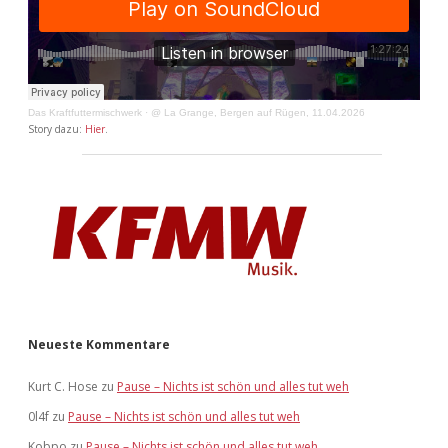
Das Kraftfuttermischwerk
·
@ La Grange, Bergen auf Rügen, 11.04.2026
Story dazu:
Hier
.
Neueste Kommentare
Kurt C. Hose
zu
Pause – Nichts ist schön und alles tut weh
0l4f
zu
Pause – Nichts ist schön und alles tut weh
Kobpo
zu
Pause – Nichts ist schön und alles tut weh