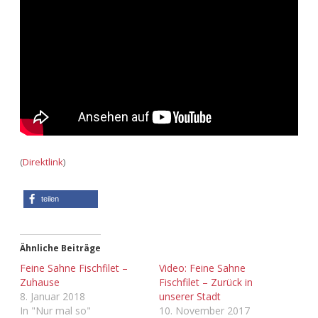
Adventskalender 2013
Visuelles
Adventskalender 2014
Wandnotizen
Adventskalender 2015
Adventskalender 2016
Adventskalender 2017
(
Direktlink
)
Adventskalender 2018
teilen
Adventskalender 2019
Ähnliche Beiträge
Adventskalender 2020
Feine Sahne Fischfilet –
Video: Feine Sahne
Zuhause
Fischfilet – Zurück in
Adventskalender 2021
8. Januar 2018
unserer Stadt
In "Nur mal so"
10. November 2017