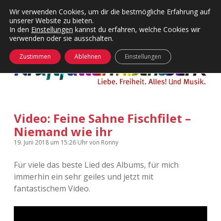
Wir verwenden Cookies, um dir die bestmögliche Erfahrung auf
unserer Website zu bieten.
Menü
Kategorien
Dropdown-
In den
Einstellungen
kannst du erfahren, welche Cookies wir
öffnen
Menü
verwenden oder sie ausschalten.
öffnen
24 Hours Chilling
KFMW-Disco
Zustimmen
Ablehnen
Einstellungen
Die Wende
Dates
Instagrams
Doku
Video: Feine Sahne Fischfilet –
KFMW-Disco
Contact
Niemand wie ihr
Adventskalender
kfmw.stuff
Dropdown-
19. Juni 2018
um 15:26 Uhr
von
Ronny
Menü
öffnen
Für viele das beste Lied des Albums, für mich
Adventskalender 2010
Kopfkinomusik
facebook
instagram
rss
soundcloud
vimeo
Bluesky
immerhin ein sehr geiles und jetzt mit
fantastischem Video.
Adventskalender 2011
Nur mal so
Adventskalender 2012
Täglicher Sinnwahn