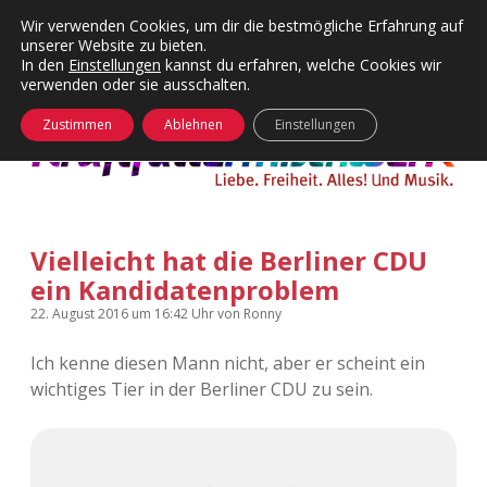
Wir verwenden Cookies, um dir die bestmögliche Erfahrung auf
unserer Website zu bieten.
Menü
Kategorien
Dropdown-
In den
Einstellungen
kannst du erfahren, welche Cookies wir
öffnen
Menü
verwenden oder sie ausschalten.
öffnen
24 Hours Chilling
KFMW-Disco
Zustimmen
Ablehnen
Einstellungen
Die Wende
Dates
Instagrams
Doku
Vielleicht hat die Berliner CDU
KFMW-Disco
Contact
ein Kandidatenproblem
Adventskalender
kfmw.stuff
Dropdown-
22. August 2016
um 16:42 Uhr
von
Ronny
Menü
öffnen
Ich kenne diesen Mann nicht, aber er scheint ein
Adventskalender 2010
Kopfkinomusik
facebook
instagram
rss
soundcloud
vimeo
Bluesky
wichtiges Tier in der Berliner CDU zu sein.
Adventskalender 2011
Nur mal so
Adventskalender 2012
Täglicher Sinnwahn