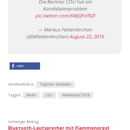
Die Berliner CDU hat ein
Kandidatenproblem
Adventskalender 2013
Visuelles
pic.twitter.com/6MjQhVfXZl
Adventskalender 2014
Wandnotizen
— Markus Feldenkirchen
(@MFeldenkirchen)
August 22, 2016
Adventskalender 2015
Adventskalender 2016
Adventskalender 2017
teilen
Adventskalender 2018
Veröffentlicht in
Täglicher Sinnwahn
Adventskalender 2019
Tagged
Berlin
CDU
Wahlkampf 2016
Adventskalender 2020
Adventskalender 2021
Vorheriger Beitrag
Bluetooth-Lautsprecher mit Flammenorgel