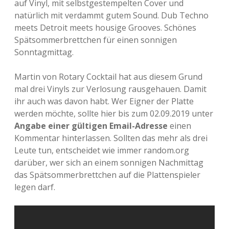
auf Vinyl, mit selbstgestempelten Cover und
natürlich mit verdammt gutem Sound. Dub Techno
Adventskalender 2013
Visuelles
meets Detroit meets housige Grooves. Schönes
Spätsommerbrettchen für einen sonnigen
Adventskalender 2014
Wandnotizen
Sonntagmittag.
Adventskalender 2015
Martin von Rotary Cocktail hat aus diesem Grund
mal drei Vinyls zur Verlosung rausgehauen. Damit
Adventskalender 2016
ihr auch was davon habt. Wer Eigner der Platte
werden möchte, sollte hier bis zum 02.09.2019 unter
Adventskalender 2017
Angabe einer gültigen Email-Adresse
einen
Kommentar hinterlassen. Sollten das mehr als drei
Adventskalender 2018
Leute tun, entscheidet wie immer random.org
darüber, wer sich an einem sonnigen Nachmittag
Adventskalender 2019
das Spätsommerbrettchen auf die Plattenspieler
legen darf.
Adventskalender 2020
Adventskalender 2021