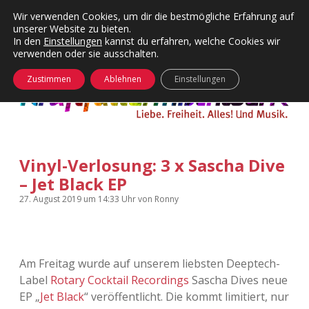
Wir verwenden Cookies, um dir die bestmögliche Erfahrung auf
unserer Website zu bieten.
Menü
Kategorien
Dropdown-
In den
Einstellungen
kannst du erfahren, welche Cookies wir
öffnen
Menü
verwenden oder sie ausschalten.
öffnen
24 Hours Chilling
KFMW-Disco
Zustimmen
Ablehnen
Einstellungen
Die Wende
Dates
Instagrams
Doku
Vinyl-Verlosung: 3 x Sascha Dive
KFMW-Disco
Contact
– Jet Black EP
Adventskalender
kfmw.stuff
Dropdown-
27. August 2019
um 14:33 Uhr
von
Ronny
Menü
öffnen
Adventskalender 2010
Kopfkinomusik
facebook
instagram
rss
soundcloud
vimeo
Bluesky
Am Freitag wurde auf unserem liebsten Deeptech-
Adventskalender 2011
Nur mal so
Label
Rotary Cocktail Recordings
Sascha Dives neue
EP „
Jet Black
“ veröffentlicht. Die kommt limitiert, nur
Adventskalender 2012
Täglicher Sinnwahn