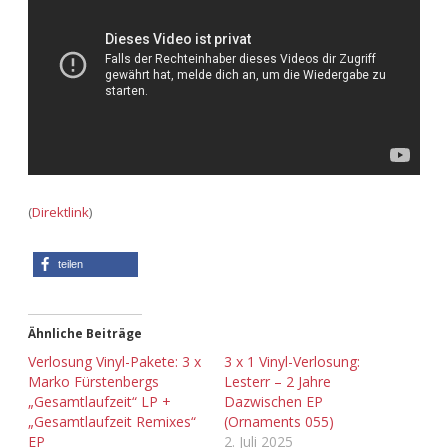
Adventskalender 2022
Adventskalender 2023
Adventskalender 2024
(
Direktlink
)
teilen
Ähnliche Beiträge
Verlosung Vinyl-Pakete: 3 x
3 x 1 Vinyl-Verlosung:
Marko Fürstenbergs
Lesterr – 2 Jahre
„Gesamtlaufzeit“ LP +
Dazwischen EP
„Gesamtlaufzeit Remixes“
(Ornaments 055)
EP
2. Juli 2025