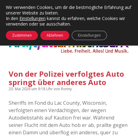
Wir verwenden Cookies, um dir die bestmögliche Erfahrung auf
unserer Website zu bieten.
Menü
Kategorien
Dropdown-
In den
Einstellungen
kannst du erfahren, welche Cookies wir
öffnen
Menü
verwenden oder sie ausschalten.
öffnen
24 Hours Chilling
KFMW-Disco
Zustimmen
Ablehnen
Einstellungen
Die Wende
Dates
Instagrams
Doku
Von der Polizei verfolgtes Auto
KFMW-Disco
Contact
springt über anderes Auto
Adventskalender
kfmw.stuff
Dropdown-
20. Mai 2026
um 9:18 Uhr
von
Ronny
Menü
öffnen
Sheriffs im Fond du Lac County, Wisconsin,
Adventskalender 2010
Kopfkinomusik
facebook
instagram
rss
soundcloud
vimeo
Bluesky
verfolgten einen Verdächtigen, der wegen
Autodiebstahls auf Kaution frei war. Während
Adventskalender 2011
Nur mal so
seiner Flucht mit dem Auto hob er ab, prallte gegen
einen Damm und überflog ein anderes, quer zu
Adventskalender 2012
Täglicher Sinnwahn