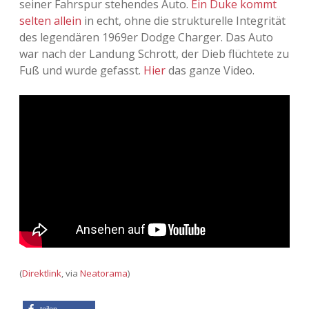
seiner Fahrspur stehendes Auto.
Ein Duke kommt
selten allein
in echt, ohne die strukturelle Integrität
Adventskalender 2013
Visuelles
des legendären 1969er Dodge Charger. Das Auto
war nach der Landung Schrott, der Dieb flüchtete zu
Adventskalender 2014
Wandnotizen
Fuß und wurde gefasst.
Hier
das ganze Video.
Adventskalender 2015
Adventskalender 2016
Adventskalender 2017
Adventskalender 2018
Adventskalender 2019
Adventskalender 2020
(
Direktlink
, via
Neatorama
)
Adventskalender 2021
teilen