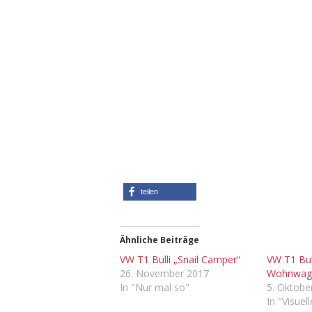
teilen
Ähnliche Beiträge
VW T1 Bulli „Snail Camper“
VW T1 Bull
26. November 2017
Wohnwag
In "Nur mal so"
5. Oktobe
In "Visuel