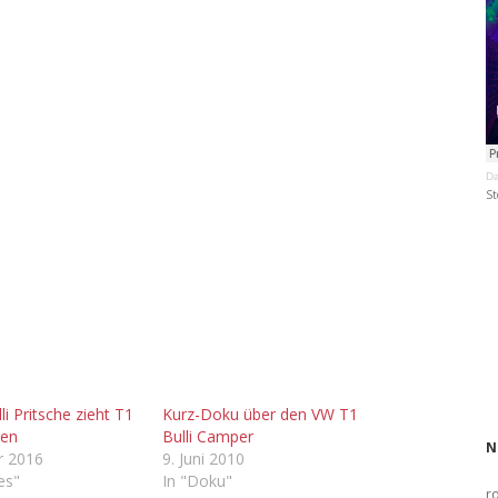
Da
St
i Pritsche zieht T1
Kurz-Doku über den VW T1
en
Bulli Camper
N
r 2016
9. Juni 2010
les"
In "Doku"
r