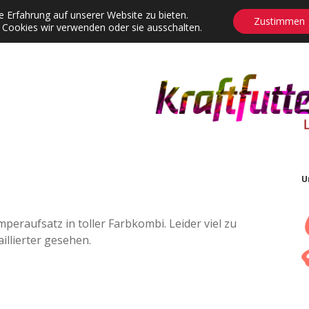
 Erfahrung auf unserer Website zu bieten.
Zustimmen
 Cookies wir verwenden oder sie ausschalten.
agrams
Contact
Adventskalender
Dropdown-Menü öffnen
U
eraufsatz in toller Farbkombi. Leider viel zu
aillierter gesehen.