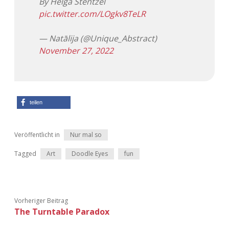
By Helga Stentzel
pic.twitter.com/LOgkv8TeLR
Adventskalender 2013
Visuelles
— Natālija (@Unique_Abstract)
Adventskalender 2014
Wandnotizen
November 27, 2022
Adventskalender 2015
Adventskalender 2016
teilen
Adventskalender 2017
Veröffentlicht in
Nur mal so
Adventskalender 2018
Tagged
Art
Doodle Eyes
fun
Adventskalender 2019
Adventskalender 2020
Vorheriger Beitrag
The Turntable Paradox
Adventskalender 2021