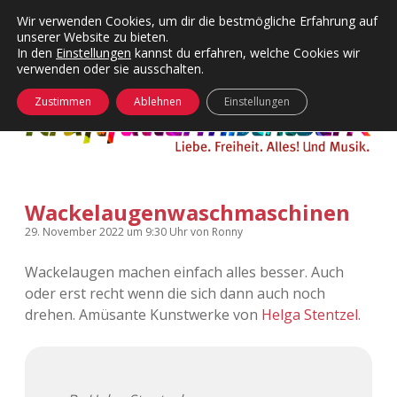
Wir verwenden Cookies, um dir die bestmögliche Erfahrung auf
unserer Website zu bieten.
Menü
Kategorien
Dropdown-
In den
Einstellungen
kannst du erfahren, welche Cookies wir
öffnen
Menü
verwenden oder sie ausschalten.
öffnen
24 Hours Chilling
KFMW-Disco
Zustimmen
Ablehnen
Einstellungen
Die Wende
Dates
Instagrams
Doku
Wackelaugenwaschmaschinen
KFMW-Disco
Contact
29. November 2022
um 9:30 Uhr
von
Ronny
Adventskalender
kfmw.stuff
Dropdown-
Menü
Wackelaugen machen einfach alles besser. Auch
öffnen
oder erst recht wenn die sich dann auch noch
Adventskalender 2010
Kopfkinomusik
facebook
instagram
rss
soundcloud
vimeo
Bluesky
drehen. Amüsante Kunstwerke von
Helga Stentzel
.
Adventskalender 2011
Nur mal so
Adventskalender 2012
Täglicher Sinnwahn