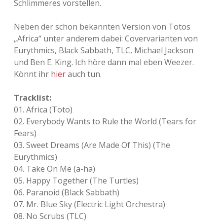
Schlimmeres vorstellen.
Adventskalender 2013
Visuelles
Neben der schon bekannten Version von Totos
„Africa“ unter anderem dabei: Covervarianten von
Adventskalender 2014
Wandnotizen
Eurythmics, Black Sabbath, TLC, Michael Jackson
und Ben E. King. Ich höre dann mal eben Weezer.
Adventskalender 2015
Könnt ihr
hier
auch tun.
Adventskalender 2016
Tracklist:
01. Africa (Toto)
Adventskalender 2017
02. Everybody Wants to Rule the World (Tears for
Fears)
Adventskalender 2018
03. Sweet Dreams (Are Made Of This) (The
Eurythmics)
Adventskalender 2019
04. Take On Me (a-ha)
05. Happy Together (The Turtles)
Adventskalender 2020
06. Paranoid (Black Sabbath)
07. Mr. Blue Sky (Electric Light Orchestra)
Adventskalender 2021
08. No Scrubs (TLC)