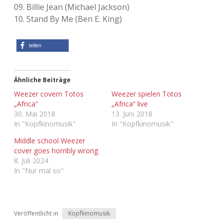
09. Billie Jean (Michael Jackson)
Adventskalender 2022
10. Stand By Me (Ben E. King)
Adventskalender 2023
teilen
Adventskalender 2024
Ähnliche Beiträge
Weezer covern Totos
Weezer spielen Totos
„Africa“
„Africa“ live
30. Mai 2018
13. Juni 2018
In "Kopfkinomusik"
In "Kopfkinomusik"
Middle school Weezer
cover goes horribly wrong
8. Juli 2024
In "Nur mal so"
Veröffentlicht in
Kopfkinomusik