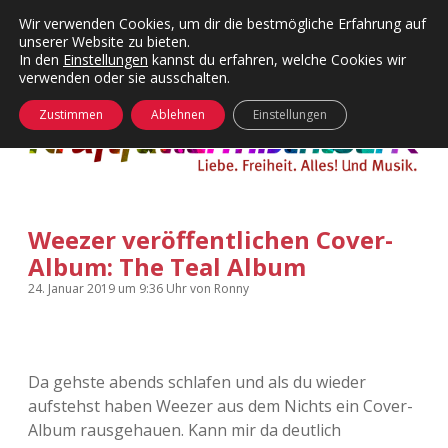
Wir verwenden Cookies, um dir die bestmögliche Erfahrung auf
unserer Website zu bieten.
Menü
Kategorien
Dropdown-
In den
Einstellungen
kannst du erfahren, welche Cookies wir
öffnen
Menü
verwenden oder sie ausschalten.
öffnen
24 Hours Chilling
KFMW-Disco
Zustimmen
Ablehnen
Einstellungen
Die Wende
Dates
Instagrams
Doku
Weezer veröffentlichen Cover-
KFMW-Disco
Contact
Album: The Teal Album
Adventskalender
kfmw.stuff
Dropdown-
24. Januar 2019
um 9:36 Uhr
von
Ronny
Menü
öffnen
Adventskalender 2010
Kopfkinomusik
facebook
instagram
rss
soundcloud
vimeo
Bluesky
Da gehste abends schlafen und als du wieder
Adventskalender 2011
Nur mal so
aufstehst haben Weezer aus dem Nichts ein Cover-
Album rausgehauen. Kann mir da deutlich
Adventskalender 2012
Täglicher Sinnwahn