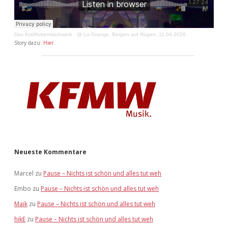
Das Kraftfuttermischwerk
·
@ La Grange, Bergen auf Rügen, 11.04.2026
Story dazu:
Hier
.
Neueste Kommentare
Marcel
zu
Pause – Nichts ist schön und alles tut weh
Embo
zu
Pause – Nichts ist schön und alles tut weh
Maik
zu
Pause – Nichts ist schön und alles tut weh
hikE
zu
Pause – Nichts ist schön und alles tut weh