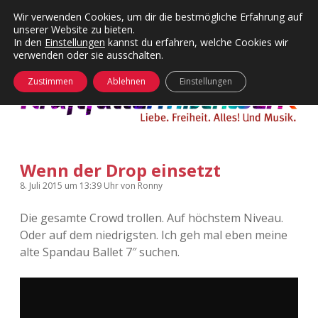
Wir verwenden Cookies, um dir die bestmögliche Erfahrung auf
unserer Website zu bieten.
Menü
Kategorien
Dropdown-
In den
Einstellungen
kannst du erfahren, welche Cookies wir
öffnen
Menü
verwenden oder sie ausschalten.
öffnen
24 Hours Chilling
KFMW-Disco
Zustimmen
Ablehnen
Einstellungen
Die Wende
Dates
Instagrams
Doku
Wenn der Drop einsetzt
KFMW-Disco
Contact
8. Juli 2015
um 13:39 Uhr
von
Ronny
Adventskalender
kfmw.stuff
Dropdown-
Menü
Die gesamte Crowd trollen. Auf höchstem Niveau.
öffnen
Oder auf dem niedrigsten. Ich geh mal eben meine
Adventskalender 2010
Kopfkinomusik
facebook
instagram
rss
soundcloud
vimeo
Bluesky
alte Spandau Ballet 7″ suchen.
Adventskalender 2011
Nur mal so
Adventskalender 2012
Täglicher Sinnwahn