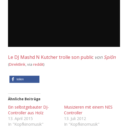
Adventskalender 2013
Visuelles
Adventskalender 2014
Wandnotizen
Adventskalender 2015
Adventskalender 2016
Le DJ Mashd N Kutcher trolle son public
von
Spi0n
Adventskalender 2017
(
Direktlink
, via
reddit
)
Adventskalender 2018
teilen
Adventskalender 2019
Ähnliche Beiträge
Adventskalender 2020
Ein selbstgebauter DJ-
Musizieren mit einem NES
Controller aus Holz
Controller
Adventskalender 2021
13. April 2015
13. Juli 2012
In "Kopfkinomusik"
In "Kopfkinomusik"