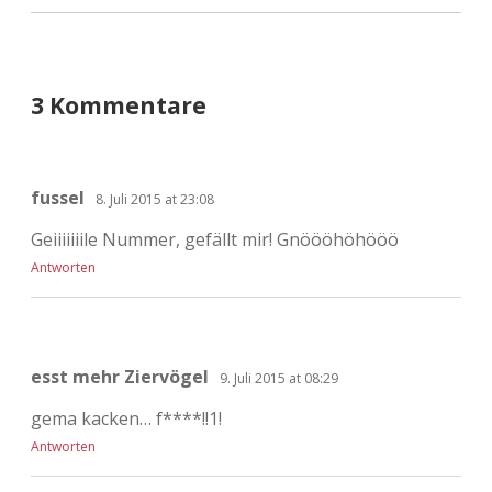
3 Kommentare
fussel
8. Juli 2015 at 23:08
Geiiiiiiile Nummer, gefällt mir! Gnöööhöhööö
Antworten
esst mehr Ziervögel
9. Juli 2015 at 08:29
gema kacken… f****!!1!
Antworten