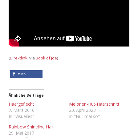
Adventskalender 2022
Adventskalender 2023
Adventskalender 2024
(
Direktlink
, via
Book of Joe
)
teilen
Ähnliche Beiträge
Haargeflecht
Melonen-Hut-Haarschnitt
7. März 2016
20. April 2023
In "Visuelles"
In "Nur mal so"
Rainbow Shineline Hair
29. Mai 2017