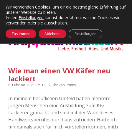
Wir verwenden Cookies, um dir die bestmögliche Erfahrung auf
unserer Website zu bieten.
Menü
Kategorien
Dropdown-
In den
Einstellungen
kannst du erfahren, welche Cookies wir
öffnen
Menü
verwenden oder sie ausschalten.
öffnen
24 Hours Chilling
KFMW-Disco
Zustimmen
Ablehnen
Einstellungen
Die Wende
Dates
Instagrams
Doku
Wie man einen VW Käfer neu
KFMW-Disco
Contact
lackiert
Adventskalender
kfmw.stuff
Dropdown-
6. Februar 2025
um 15:32 Uhr
von
Ronny
Menü
öffnen
In meinem beruflichen Umfeld haben mehrere
Adventskalender 2010
Kopfkinomusik
facebook
instagram
rss
soundcloud
vimeo
Bluesky
jungen Menschen eine Ausbildung zum KFZ-
Lackierer gemacht und sind mit der Wahl dieses
Adventskalender 2011
Nur mal so
Handwerksberufes durchaus zufrieden. Hätte ich
mir damals auch für mich vorstellen können, mich
Adventskalender 2012
Täglicher Sinnwahn