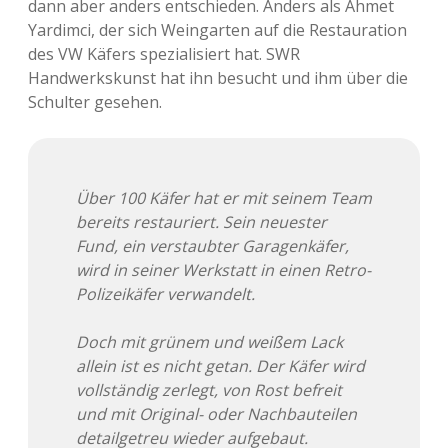
dann aber anders entschieden. Anders als Ahmet
Yardimci, der sich Weingarten auf die Restauration
Adventskalender 2013
Visuelles
des VW Käfers spezialisiert hat. SWR
Handwerkskunst hat ihn besucht und ihm über die
Adventskalender 2014
Wandnotizen
Schulter gesehen.
Adventskalender 2015
Adventskalender 2016
Über 100 Käfer hat er mit seinem Team
bereits restauriert. Sein neuester
Adventskalender 2017
Fund, ein verstaubter Garagenkäfer,
wird in seiner Werkstatt in einen Retro-
Adventskalender 2018
Polizeikäfer verwandelt.
Adventskalender 2019
Doch mit grünem und weißem Lack
allein ist es nicht getan. Der Käfer wird
Adventskalender 2020
vollständig zerlegt, von Rost befreit
und mit Original- oder Nachbauteilen
Adventskalender 2021
detailgetreu wieder aufgebaut.