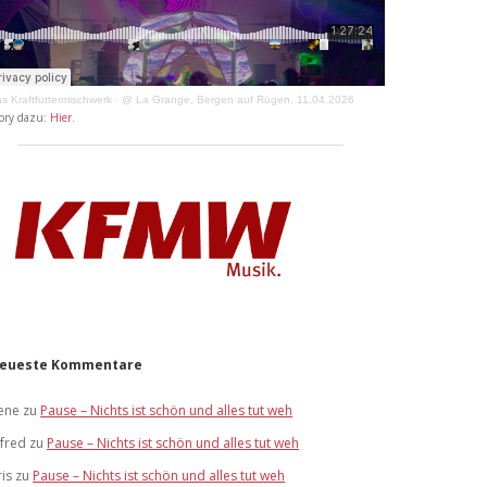
s Kraftfuttermischwerk
·
@ La Grange, Bergen auf Rügen, 11.04.2026
ory dazu:
Hier
.
eueste Kommentare
ene
zu
Pause – Nichts ist schön und alles tut weh
lfred
zu
Pause – Nichts ist schön und alles tut weh
ris
zu
Pause – Nichts ist schön und alles tut weh