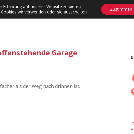
 Erfahrung auf unserer Website zu bieten.
Zustimmen
 Cookies wir verwenden oder sie ausschalten.
agrams
Contact
Adventskalender
Dropdown-Menü öffnen
 offenstehende Garage
U
acher als der Weg nach drinnen ist…
S
wi