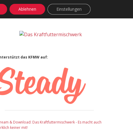
Ablehnen
Einstellungen
facebook
instagram
rss
soundcloud
vimeo
Bluesky
Sidebar
nterstützt das KFMW auf:
tream & Download: Das Kraftfuttermischwerk - Es macht auch
rklich keiner mit!