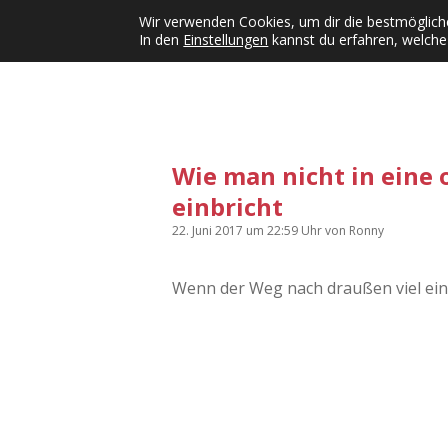
Wir verwenden Cookies, um dir die bestmögliche
In den
Einstellungen
kannst du erfahren, welche
Kategorien
KFMW-Disco
Dates
Inst
Dropdown-Menü öffnen
Wie man nicht in eine
einbricht
22. Juni 2017
um 22:59 Uhr
von
Ronny
Wenn der Weg nach draußen viel einf