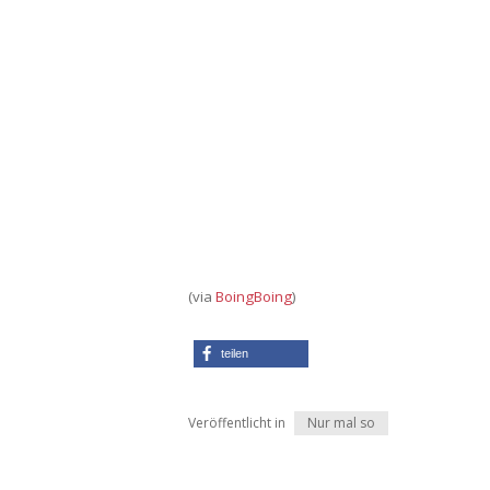
(via
BoingBoing
)
teilen
Veröffentlicht in
Nur mal so