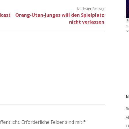
Nächster Beitrag
dcast
Orang-Utan-Junges will den Spielplatz
nicht verlassen
Da
St
N
B
A
fentlicht.
Erforderliche Felder sind mit
*
C