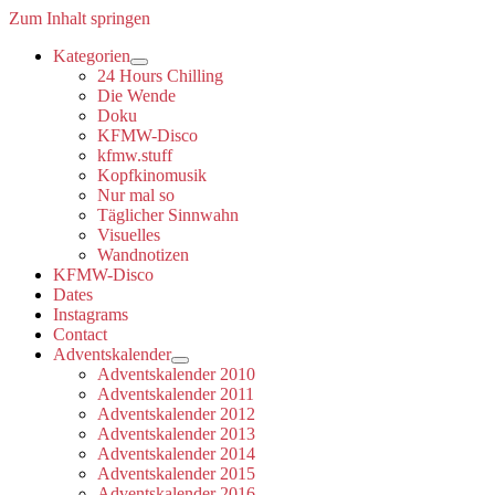
Zum Inhalt springen
Kategorien
Dropdown-
24 Hours Chilling
Menü
Die Wende
öffnen
Doku
KFMW-Disco
kfmw.stuff
Kopfkinomusik
Nur mal so
Täglicher Sinnwahn
Visuelles
Wandnotizen
KFMW-Disco
Dates
Instagrams
Contact
Adventskalender
Dropdown-
Adventskalender 2010
Menü
Adventskalender 2011
öffnen
Adventskalender 2012
Adventskalender 2013
Adventskalender 2014
Adventskalender 2015
Adventskalender 2016