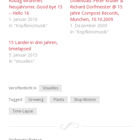
Robag Wruhmes
Download: Peter Kruder &
Adventskalender 2022
Neujahrsmix: Good bye 15
Richard Dorfmeister @ 15
– Hello 16
Jahre Compost Records,
1. Januar 2016
München, 10.10.2009
Adventskalender 2023
In "Kopfkinomusik"
1. Dezember 2009
In "Kopfkinomusik"
Adventskalender 2024
15 Länder in drei Jahren,
timelapsed
5. Januar 2015
In "Visuelles"
Veröffentlicht in
Visuelles
Tagged
Growing
Plants
Stop-Motion
Time-Lapse
Vorheriger Beitrag