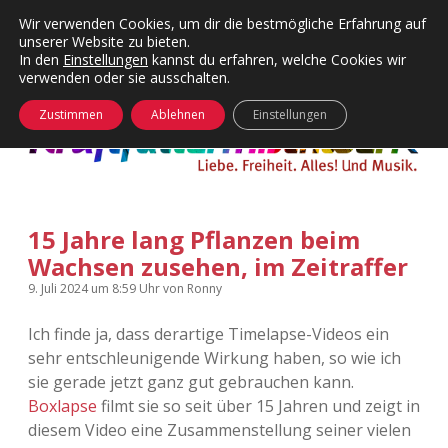
Wir verwenden Cookies, um dir die bestmögliche Erfahrung auf
unserer Website zu bieten.
Menü
Kategorien
Dropdown-
In den
Einstellungen
kannst du erfahren, welche Cookies wir
öffnen
Menü
verwenden oder sie ausschalten.
öffnen
24 Hours Chilling
KFMW-Disco
Zustimmen
Ablehnen
Einstellungen
Die Wende
Dates
Instagrams
Doku
15 Jahre lang Pflanzen beim
KFMW-Disco
Contact
Wachsen zusehen, im Zeitraffer
Adventskalender
kfmw.stuff
Dropdown-
9. Juli 2024
um 8:59 Uhr
von
Ronny
Menü
öffnen
Ich finde ja, dass derartige Timelapse-Videos ein
Adventskalender 2010
Kopfkinomusik
facebook
instagram
rss
soundcloud
vimeo
Bluesky
sehr entschleunigende Wirkung haben, so wie ich
sie gerade jetzt ganz gut gebrauchen kann.
Adventskalender 2011
Nur mal so
Boxlapse
filmt sie so seit über 15 Jahren und zeigt in
diesem Video eine Zusammenstellung seiner vielen
Adventskalender 2012
Täglicher Sinnwahn