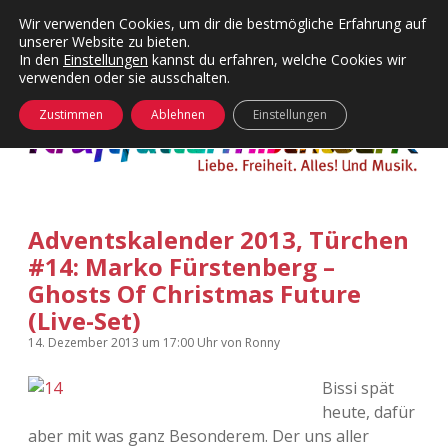
Wir verwenden Cookies, um dir die bestmögliche Erfahrung auf
unserer Website zu bieten.
Menü
Kategorien
Dropdown-
In den
Einstellungen
kannst du erfahren, welche Cookies wir
öffnen
Menü
verwenden oder sie ausschalten.
öffnen
24 Hours Chilling
KFMW-Disco
Zustimmen
Ablehnen
Einstellungen
Die Wende
Dates
Instagrams
Doku
Adventskalender 2013, Türchen
KFMW-Disco
Contact
#14: Marko Fürstenberg –
Adventskalender
kfmw.stuff
Ghosts Of Christmas Future
Dropdown-
Menü
(Live-Set)
öffnen
Adventskalender 2010
Kopfkinomusik
14. Dezember 2013
um 17:00 Uhr
von
Ronny
facebook
instagram
rss
soundcloud
vimeo
Bluesky
Adventskalender 2011
Nur mal so
Bissi spät
heute, dafür
Adventskalender 2012
Täglicher Sinnwahn
aber mit was ganz Besonderem. Der uns aller