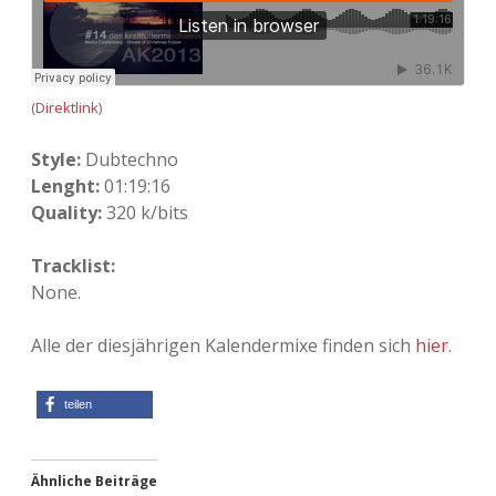
Adventskalender 2022
Adventskalender 2023
(
Direktlink
)
Adventskalender 2024
Style:
Dubtechno
Lenght:
01:19:16
Quality:
320 k/bits
Tracklist:
None.
Alle der diesjährigen Kalendermixe finden sich
hier
.
teilen
Ähnliche Beiträge