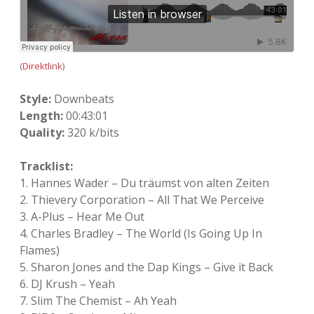
Adventskalender 2022
Adventskalender 2023
(
Direktlink
)
Adventskalender 2024
Style:
Downbeats
Length:
00:43:01
Quality:
320 k/bits
Tracklist:
1. Hannes Wader – Du träumst von alten Zeiten
2. Thievery Corporation – All That We Perceive
3. A-Plus – Hear Me Out
4. Charles Bradley – The World (Is Going Up In
Flames)
5. Sharon Jones and the Dap Kings – Give it Back
6. DJ Krush – Yeah
7. Slim The Chemist – Ah Yeah