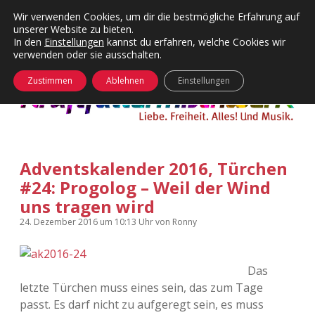
Wir verwenden Cookies, um dir die bestmögliche Erfahrung auf
unserer Website zu bieten.
Menü
Kategorien
Dropdown-
In den
Einstellungen
kannst du erfahren, welche Cookies wir
öffnen
Menü
verwenden oder sie ausschalten.
öffnen
24 Hours Chilling
KFMW-Disco
Zustimmen
Ablehnen
Einstellungen
Die Wende
Dates
Instagrams
Doku
Adventskalender 2016, Türchen
KFMW-Disco
Contact
#24: Progolog – Weil der Wind
Adventskalender
kfmw.stuff
uns tragen wird
Dropdown-
Menü
24. Dezember 2016
um 10:13 Uhr
von
Ronny
öffnen
Adventskalender 2010
Kopfkinomusik
facebook
instagram
rss
soundcloud
vimeo
Bluesky
Adventskalender 2011
Nur mal so
Das
letzte Türchen muss eines sein, das zum Tage
Adventskalender 2012
Täglicher Sinnwahn
passt. Es darf nicht zu aufgeregt sein, es muss