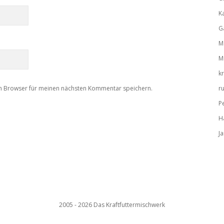
K
G
M
M
k
m Browser für meinen nächsten Kommentar speichern.
r
P
H
J
2005 - 2026 Das Kraftfuttermischwerk