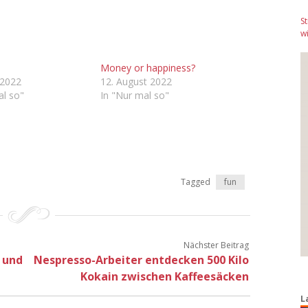
S
wi
Money or happiness?
 2022
12. August 2022
al so"
In "Nur mal so"
Tagged
fun
Nächster Beitrag
 und
Nespresso-Arbeiter entdecken 500 Kilo
Kokain zwischen Kaffeesäcken
L