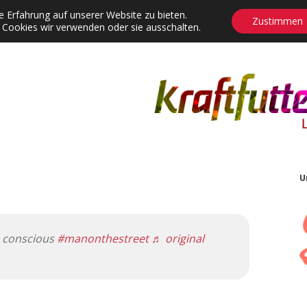
 Erfahrung auf unserer Website zu bieten.
Zustimmen
 Cookies wir verwenden oder sie ausschalten.
agrams
Contact
Adventskalender
Dropdown-Menü öffnen
U
 conscious
#manonthestreet
♬ original