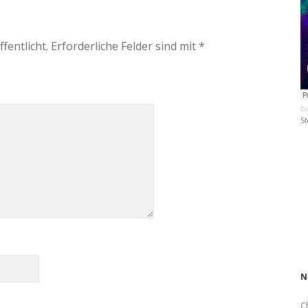
fentlicht.
Erforderliche Felder sind mit
*
Da
St
N
C