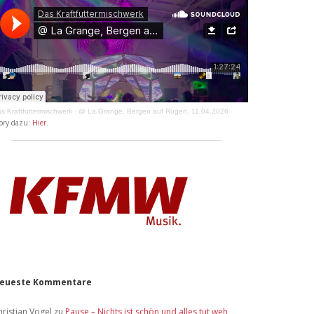
s Kraftfuttermischwerk
·
@ La Grange, Bergen auf Rügen, 11.04.2026
ory dazu:
Hier
.
eueste Kommentare
hristian Vogel
zu
Pause – Nichts ist schön und alles tut weh