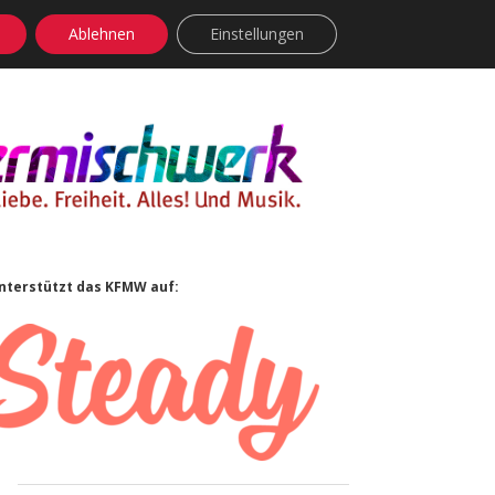
Ablehnen
Einstellungen
facebook
instagram
rss
soundcloud
vimeo
Bluesky
Sidebar
nterstützt das KFMW auf: