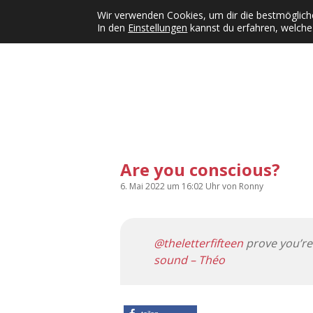
Wir verwenden Cookies, um dir die bestmögliche
In den
Einstellungen
kannst du erfahren, welche
Kategorien
KFMW-Disco
Dates
Inst
Dropdown-Menü öffnen
Are you conscious?
6. Mai 2022
um 16:02 Uhr
von
Ronny
@theletterfifteen
prove you’re
sound – Théo