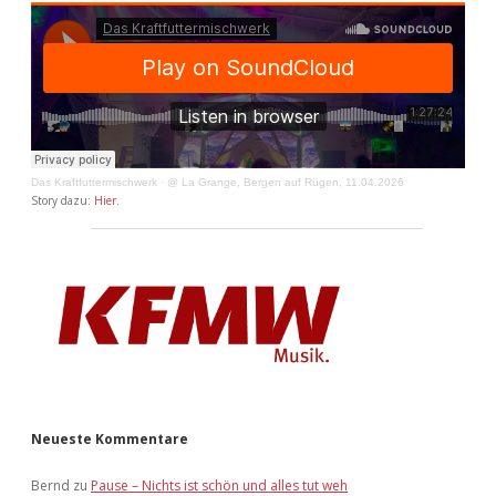
Das Kraftfuttermischwerk
·
@ La Grange, Bergen auf Rügen, 11.04.2026
Story dazu:
Hier
.
Neueste Kommentare
Bernd
zu
Pause – Nichts ist schön und alles tut weh