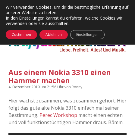
Wir verwenden Cookies, um dir die bestmögliche Erfahrung auf
unserer Website zu bieten.
Menü
Kategorien
Dropdown-
In den
Einstellungen
kannst du erfahren, welche Cookies wir
öffnen
Menü
verwenden oder sie ausschalten.
öffnen
24 Hours Chilling
KFMW-Disco
Zustimmen
Ablehnen
Einstellungen
Die Wende
Dates
Instagrams
Doku
Aus einem Nokia 3310 einen
KFMW-Disco
Contact
Hammer machen
Adventskalender
kfmw.stuff
Dropdown-
4. Dezember 2019
um 21:56 Uhr
von
Ronny
Menü
öffnen
Hier wächst zusammen, was zusammen gehört. Hier
Adventskalender 2010
Kopfkinomusik
facebook
instagram
rss
soundcloud
vimeo
Bluesky
folgt das gute alte Nokia 3310 einfach mal seiner
Bestimmung.
Perec Workshop
macht einen echten
Adventskalender 2011
Nur mal so
und voll funktionstüchtigen Hammer draus. Bämm.
Adventskalender 2012
Täglicher Sinnwahn