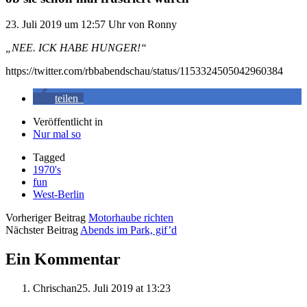
23. Juli 2019
um 12:57 Uhr
von
Ronny
„NEE. ICK HABE HUNGER!“
https://twitter.com/rbbabendschau/status/1153324505042960384
teilen
Veröffentlicht in
Nur mal so
Tagged
1970's
fun
West-Berlin
Vorheriger Beitrag
Motorhaube richten
Nächster Beitrag
Abends im Park, gif’d
Ein Kommentar
Chrischan
25. Juli 2019 at 13:23