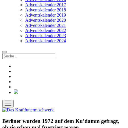
Adventskalender 2017
Adventskalender 2018
Adventskalender 2019
Adventskalender 2020
Adventskalender 2021
Adventskalender 2022
Adventskalender 2023
Adventskalender 2024
Suchen
facebook
instagram
rss
soundcloud
vimeo
Bluesky
Menü
öffnen
Berliner wurden 1972 auf dem Ku’damm gefragt,
ob sie schon mal frustriert waren