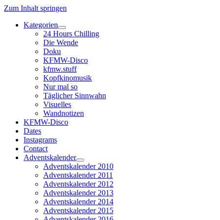
Zum Inhalt springen
Kategorien
Dropdown-
24 Hours Chilling
Menü
Die Wende
öffnen
Doku
KFMW-Disco
kfmw.stuff
Kopfkinomusik
Nur mal so
Täglicher Sinnwahn
Visuelles
Wandnotizen
KFMW-Disco
Dates
Instagrams
Contact
Adventskalender
Dropdown-
Adventskalender 2010
Menü
Adventskalender 2011
öffnen
Adventskalender 2012
Adventskalender 2013
Adventskalender 2014
Adventskalender 2015
Adventskalender 2016