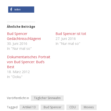
Adventskalender 2013
Visuelles
teilen
Adventskalender 2014
Wandnotizen
Ähnliche Beiträge
Adventskalender 2015
Bud Spencer
Bud Spencer ist tot
Gedächtnisschlägerei
27. Juni 2016
Adventskalender 2016
30. Juni 2016
In "Nur mal so"
In "Nur mal so"
Adventskalender 2017
Dokumentarisches Portrait
von Bud Spencer: Bud’s
Best
Adventskalender 2018
18. März 2012
In "Doku"
Adventskalender 2019
Adventskalender 2020
Veröffentlicht in
Täglicher Sinnwahn
Adventskalender 2021
Tagged
Artikel 13
Bud Spencer
CDU
Movies