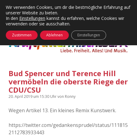
Wir verwenden Cookies, um dir die bestmögliche Erfahrung auf
unserer Website zu bieten.
Menü
Kategorien
Dropdown-
In den
Einstellungen
kannst du erfahren, welche Cookies wir
öffnen
Menü
verwenden oder sie ausschalten.
öffnen
24 Hours Chilling
KFMW-Disco
Zustimmen
Ablehnen
Einstellungen
Die Wende
Dates
Instagrams
Doku
Bud Spencer und Terence Hill
KFMW-Disco
Contact
vermöbeln die oberste Riege der
Adventskalender
kfmw.stuff
CDU/CSU
Dropdown-
Menü
20. April 2019
um 15:30 Uhr
von
Ronny
öffnen
Adventskalender 2010
Kopfkinomusik
facebook
instagram
rss
soundcloud
vimeo
Bluesky
Wegen Artikel 13. Ein kleines Remix Kunstwerk.
Adventskalender 2011
Nur mal so
https://twitter.com/gedankensprudel/status/111815
Adventskalender 2012
Täglicher Sinnwahn
2112783933443