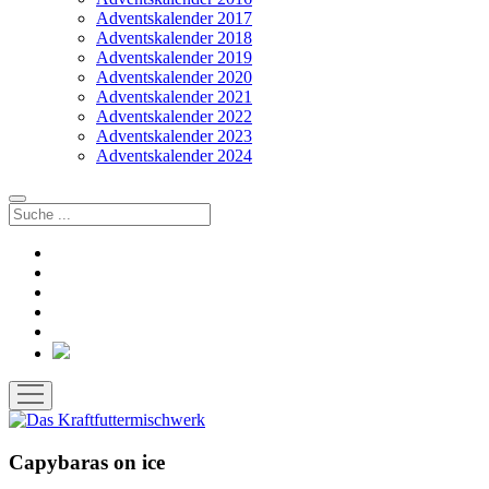
Adventskalender 2017
Adventskalender 2018
Adventskalender 2019
Adventskalender 2020
Adventskalender 2021
Adventskalender 2022
Adventskalender 2023
Adventskalender 2024
Suchen
facebook
instagram
rss
soundcloud
vimeo
Bluesky
Menü
öffnen
Capybaras on ice