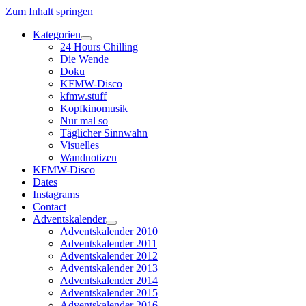
Zum Inhalt springen
Kategorien
Dropdown-
24 Hours Chilling
Menü
Die Wende
öffnen
Doku
KFMW-Disco
kfmw.stuff
Kopfkinomusik
Nur mal so
Täglicher Sinnwahn
Visuelles
Wandnotizen
KFMW-Disco
Dates
Instagrams
Contact
Adventskalender
Dropdown-
Adventskalender 2010
Menü
Adventskalender 2011
öffnen
Adventskalender 2012
Adventskalender 2013
Adventskalender 2014
Adventskalender 2015
Adventskalender 2016