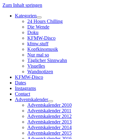
Zum Inhalt springen
Kategorien
Dropdown-
24 Hours Chilling
Menü
Die Wende
öffnen
Doku
KFMW-Disco
kfmw.stuff
Kopfkinomusik
Nur mal so
Täglicher Sinnwahn
Visuelles
Wandnotizen
KFMW-Disco
Dates
Instagrams
Contact
Adventskalender
Dropdown-
Adventskalender 2010
Menü
Adventskalender 2011
öffnen
Adventskalender 2012
Adventskalender 2013
Adventskalender 2014
Adventskalender 2015
Adventskalender 2016