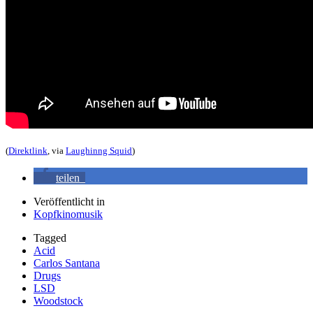
(
Direktlink
, via
Laughinng Squid
)
teilen
Veröffentlicht in
Kopfkinomusik
Tagged
Acid
Carlos Santana
Drugs
LSD
Woodstock