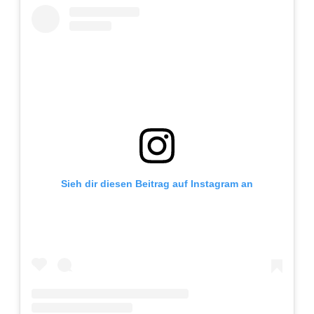
Adventskalender 2013
Visuelles
Adventskalender 2014
Wandnotizen
Adventskalender 2015
Adventskalender 2016
Adventskalender 2017
Sieh dir diesen Beitrag auf Instagram an
Adventskalender 2018
Adventskalender 2019
Adventskalender 2020
Adventskalender 2021