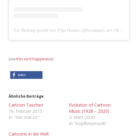
Ein Beitrag geteilt von Filip Hodas (@hoodass)
am
Okt 7, 2019 um 1:05 PDT
(via
this isn’t happiness
)
teilen
Ähnliche Beiträge
Cartoon Taschen
Evolution of Cartoon
16. Februar 2015
Music (1928 – 2020)
In "Nur mal so"
3. März 2020
In "Kopfkinomusik"
Cartoons in die Welt