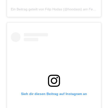
Adventskalender 2022
Ein Beitrag geteilt von Filip Hodas (@hoodass)
am
Feb 7, 2020 um 10:30 PST
Adventskalender 2023
Adventskalender 2024
Sieh dir diesen Beitrag auf Instagram an