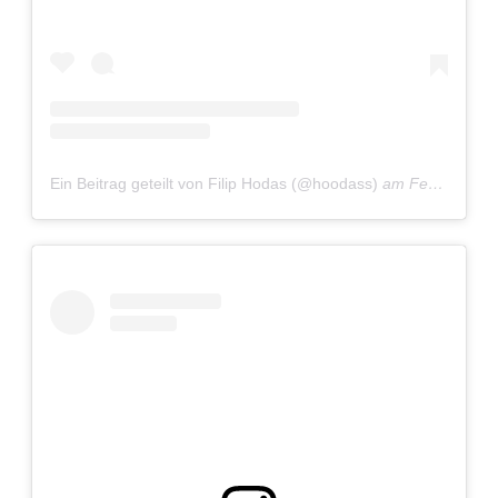
Ein Beitrag geteilt von Filip Hodas (@hoodass)
am
Feb 27, 2020 um 11:21 PST