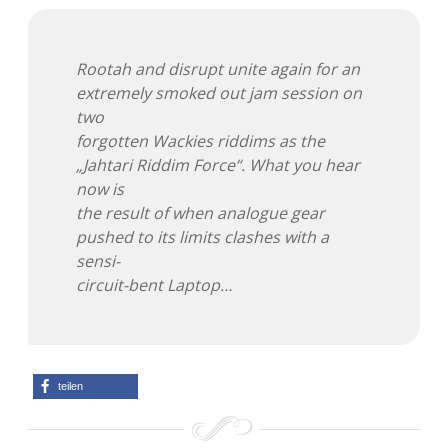
Adventskalender 2022
Adventskalender 2023
Rootah and disrupt unite again for an
extremely smoked out jam session on
Adventskalender 2024
two
forgotten Wackies riddims as the
„Jahtari Riddim Force“. What you hear
now is
the result of when analogue gear
pushed to its limits clashes with a
sensi-
circuit-bent Laptop…
teilen