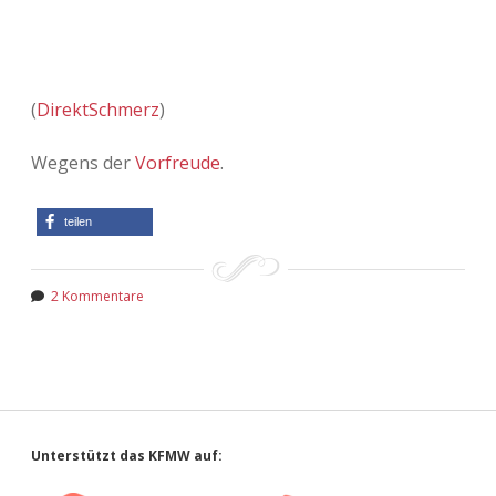
(
DirektSchmerz
)
Wegens der
Vorfreude
.
teilen
2 Kommentare
Sidebar
Unterstützt das KFMW auf: