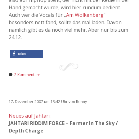
also auf HipHop steht, der nicht mit der Keule in der
Hand gemacht wurde, wird hier rundum bedient.
Adventskalender 2013
Visuelles
Auch wer die Vocals für „
Am Wolkenberg
“
besonders nett fand, sollte das mal laden. Davon
Adventskalender 2014
Wandnotizen
nämlich gibt es da noch viel mehr. Aber nur bis zum
24.12.
Adventskalender 2015
Adventskalender 2016
teilen
Adventskalender 2017
2 Kommentare
Adventskalender 2018
Adventskalender 2019
17. Dezember 2007
um 13:42 Uhr
von
Ronny
Adventskalender 2020
Neues auf Jahtari:
JAHTARI RIDDIM FORCE – Farmer In The Sky /
Adventskalender 2021
Depth Charge