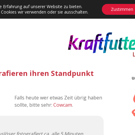
 Erfahrung auf unserer Website zu bieten.
Zustimmen
 Cookies wir verwenden oder sie ausschalten.
agrams
Contact
Adventskalender
Dropdown-Menü öffnen
afieren ihren Standpunkt
U
Falls heute wer etwas Zeit übrig haben
sollte, bitte sehr:
Cowcam
.
slöser fotografiert ca. alle 5 Minuten