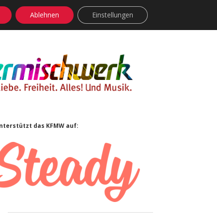
Ablehnen
Einstellungen
facebook
instagram
rss
soundcloud
vimeo
Bluesky
Sidebar
nterstützt das KFMW auf: