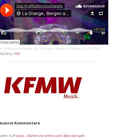
s Kraftfuttermischwerk
·
@ La Grange, Bergen auf Rügen, 11.04.2026
ory dazu:
Hier
.
eueste Kommentare
artin
zu
Pause – Nichts ist schön und alles tut weh