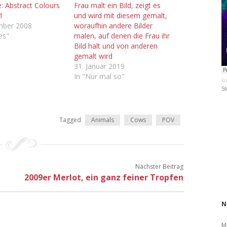
e: Abstract Colours
Frau malt ein Bild, zeigt es
l
und wird mit diesem gemalt,
mber 2008
woraufhin andere Bilder
les"
malen, auf denen die Frau ihr
Bild hält und von anderen
gemalt wird
31. Januar 2019
In "Nur mal so"
Da
St
Tagged
Animals
Cows
POV
Nächster Beitrag
2009er Merlot, ein ganz feiner Tropfen
N
M