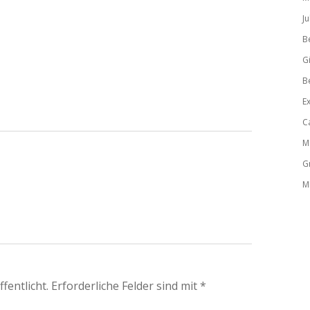
Ju
B
Gi
B
E
C
M
G
M
fentlicht.
Erforderliche Felder sind mit
*