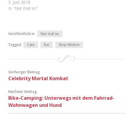
5. Juni 2018
Adventskalender 2022
In "Nur mal so"
Adventskalender 2023
Adventskalender 2024
Veröffentlicht in
Nur mal so
Tagged
Cats
fun
Stop-Motion
Vorheriger Beitrag
Celebrity Mortal Kombat
Nächster Beitrag
Bike-Camping: Unterwegs mit dem Fahrrad-
Wohnwagen und Hund