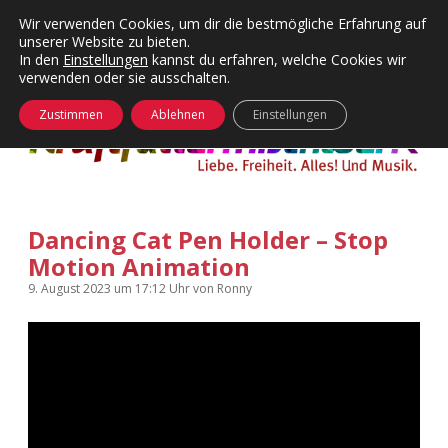
Wir verwenden Cookies, um dir die bestmögliche Erfahrung auf
unserer Website zu bieten.
Menü
Kategorien
Dropdown-
In den
Einstellungen
kannst du erfahren, welche Cookies wir
öffnen
Menü
verwenden oder sie ausschalten.
öffnen
24 Hours Chilling
KFMW-Disco
Zustimmen
Ablehnen
Einstellungen
Die Wende
Dates
Instagrams
Doku
Dancing Cat Pen Holder – Stop
KFMW-Disco
Contact
Motion Animation
Adventskalender
kfmw.stuff
Dropdown-
9. August 2023
um 17:12 Uhr
von
Ronny
Menü
öffnen
Adventskalender 2010
Kopfkinomusik
facebook
instagram
rss
soundcloud
vimeo
Bluesky
Adventskalender 2011
Nur mal so
Adventskalender 2012
Täglicher Sinnwahn