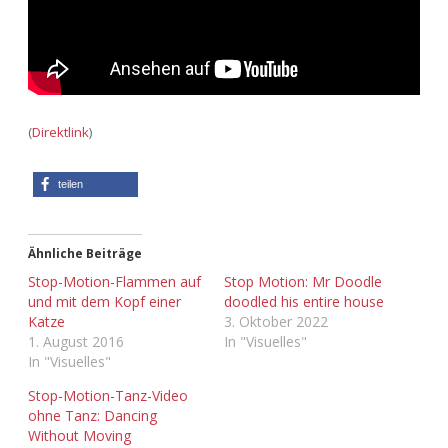
Adventskalender 2013
Visuelles
Adventskalender 2014
Wandnotizen
Adventskalender 2015
(
Direktlink
)
Adventskalender 2016
teilen
Adventskalender 2017
Ähnliche Beiträge
Adventskalender 2018
Stop-Motion-Flammen auf
Stop Motion: Mr Doodle
und mit dem Kopf einer
doodled his entire house
Adventskalender 2019
Katze
3. Oktober 2022
1. August 2016
In "Visuelles"
In "Visuelles"
Adventskalender 2020
Stop-Motion-Tanz-Video
Adventskalender 2021
ohne Tanz: Dancing
Without Moving