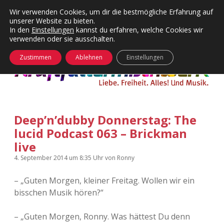
Wir verwenden Cookies, um dir die bestmögliche Erfahrung auf
unserer Website zu bieten.
Menü
Kategorien
Dropdown-
In den
Einstellungen
kannst du erfahren, welche Cookies wir
öffnen
Menü
verwenden oder sie ausschalten.
öffnen
24 Hours Chilling
KFMW-Disco
Zustimmen
Ablehnen
Einstellungen
Die Wende
Dates
Instagrams
Doku
Deep’n’dubby Donnerstag: The
KFMW-Disco
Contact
lucid Podcast 063 – Brickman
Adventskalender
kfmw.stuff
live
Dropdown-
Menü
4. September 2014
um 8:35 Uhr
von
Ronny
öffnen
Adventskalender 2010
Kopfkinomusik
facebook
instagram
rss
soundcloud
vimeo
Bluesky
– „Guten Morgen, kleiner Freitag. Wollen wir ein
Adventskalender 2011
Nur mal so
bisschen Musik hören?“
Adventskalender 2012
Täglicher Sinnwahn
– „Guten Morgen, Ronny. Was hättest Du denn