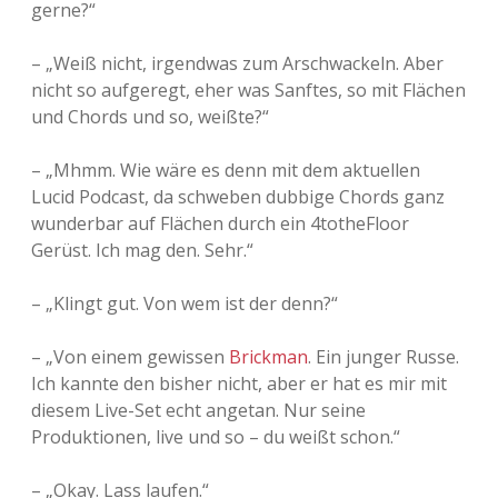
gerne?“
Adventskalender 2013
Visuelles
– „Weiß nicht, irgendwas zum Arschwackeln. Aber
Adventskalender 2014
Wandnotizen
nicht so aufgeregt, eher was Sanftes, so mit Flächen
und Chords und so, weißte?“
Adventskalender 2015
– „Mhmm. Wie wäre es denn mit dem aktuellen
Adventskalender 2016
Lucid Podcast, da schweben dubbige Chords ganz
wunderbar auf Flächen durch ein 4totheFloor
Adventskalender 2017
Gerüst. Ich mag den. Sehr.“
Adventskalender 2018
– „Klingt gut. Von wem ist der denn?“
Adventskalender 2019
– „Von einem gewissen
Brickman
. Ein junger Russe.
Ich kannte den bisher nicht, aber er hat es mir mit
Adventskalender 2020
diesem Live-Set echt angetan. Nur seine
Produktionen, live und so – du weißt schon.“
Adventskalender 2021
– „Okay. Lass laufen.“