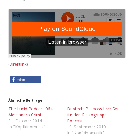
Adventskalender 2022
Adventskalender 2023
Adventskalender 2024
(
Direktlink
)
teilen
Ähnliche Beiträge
The Lucid Podcast 064 –
Dubtech: P. Laoss Live-Set
Alessandro Crimi
für den Risikogruppe
31. Oktober 2014
Podcast
In "Kopfkinomusik"
10. September 2010
In "Kopfkinomusik"