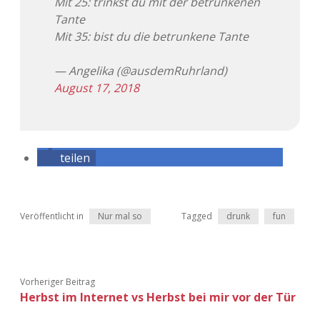
Mit 25: trinkst du mit der betrunkenen
Tante
Adventskalender 2013
Visuelles
Mit 35: bist du die betrunkene Tante
Adventskalender 2014
Wandnotizen
— Angelika (@ausdemRuhrland)
August 17, 2018
Adventskalender 2015
Adventskalender 2016
teilen
Adventskalender 2017
Adventskalender 2018
Veröffentlicht in
Nur mal so
Tagged
drunk
fun
Adventskalender 2019
Adventskalender 2020
Vorheriger Beitrag
Herbst im Internet vs Herbst bei mir vor der Tür
Adventskalender 2021