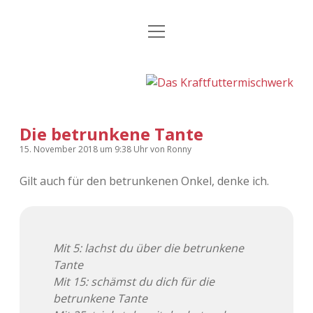
Menü
Kategorien
Dropdown-
öffnen
Menü
öffnen
24 Hours Chilling
KFMW-Disco
Die Wende
Dates
Die betrunkene Tante
Instagrams
Doku
15. November 2018
um 9:38 Uhr
von
Ronny
KFMW-Disco
Contact
Gilt auch für den betrunkenen Onkel, denke ich.
Adventskalender
kfmw.stuff
Dropdown-
Menü
öffnen
Adventskalender 2010
Kopfkinomusik
facebook
instagram
rss
soundcloud
vimeo
Bluesky
Mit 5: lachst du über die betrunkene
Tante
Adventskalender 2011
Nur mal so
Mit 15: schämst du dich für die
betrunkene Tante
Adventskalender 2012
Täglicher Sinnwahn