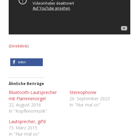
(
Direktlink
)
teilen
Ähnliche Beiträge
Bluetooth-Lautsprecher
Stereophonie
mit Flammenorgel
26. September 2023
22. August 2016
In "Nur mal so"
In "Kopfkinomusik"
Lautsprecher, gif’d
15. März 2015
In "Nur mal so"