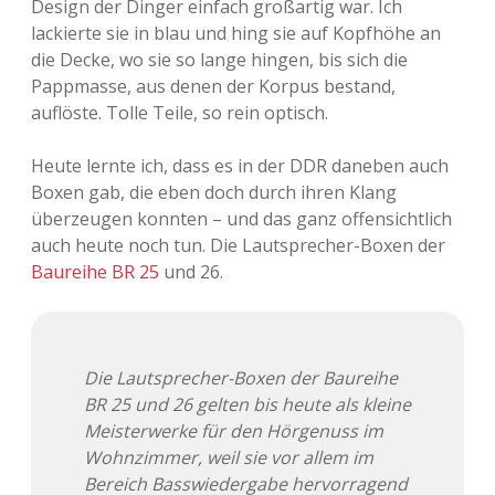
Design der Dinger einfach großartig war. Ich
lackierte sie in blau und hing sie auf Kopfhöhe an
Adventskalender 2013
Visuelles
die Decke, wo sie so lange hingen, bis sich die
Pappmasse, aus denen der Korpus bestand,
Adventskalender 2014
Wandnotizen
auflöste. Tolle Teile, so rein optisch.
Adventskalender 2015
Heute lernte ich, dass es in der DDR daneben auch
Boxen gab, die eben doch durch ihren Klang
Adventskalender 2016
überzeugen konnten – und das ganz offensichtlich
auch heute noch tun. Die Lautsprecher-Boxen der
Adventskalender 2017
Baureihe BR 25
und 26.
Adventskalender 2018
Adventskalender 2019
Die Lautsprecher-Boxen der Baureihe
BR 25 und 26 gelten bis heute als kleine
Adventskalender 2020
Meisterwerke für den Hörgenuss im
Wohnzimmer, weil sie vor allem im
Adventskalender 2021
Bereich Basswiedergabe hervorragend