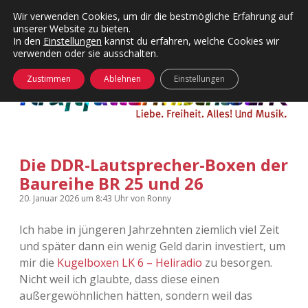
Wir verwenden Cookies, um dir die bestmögliche Erfahrung auf
unserer Website zu bieten.
Menü
Kategorien
Dropdown-
In den
Einstellungen
kannst du erfahren, welche Cookies wir
öffnen
Menü
verwenden oder sie ausschalten.
öffnen
24 Hours Chilling
KFMW-Disco
Zustimmen
Ablehnen
Einstellungen
Die Wende
Dates
Instagrams
Doku
Die DDR-Lautsprecher-Boxen der
KFMW-Disco
Contact
Baureihe BR 25 und 26
Adventskalender
kfmw.stuff
Dropdown-
20. Januar 2026
um 8:43 Uhr
von
Ronny
Menü
öffnen
Ich habe in jüngeren Jahrzehnten ziemlich viel Zeit
Adventskalender 2010
Kopfkinomusik
facebook
instagram
rss
soundcloud
vimeo
Bluesky
und später dann ein wenig Geld darin investiert, um
mir die
Kugelboxen LK 6 – Heliradio
zu besorgen.
Adventskalender 2011
Nur mal so
Nicht weil ich glaubte, dass diese einen
außergewöhnlichen hätten, sondern weil das
Adventskalender 2012
Täglicher Sinnwahn