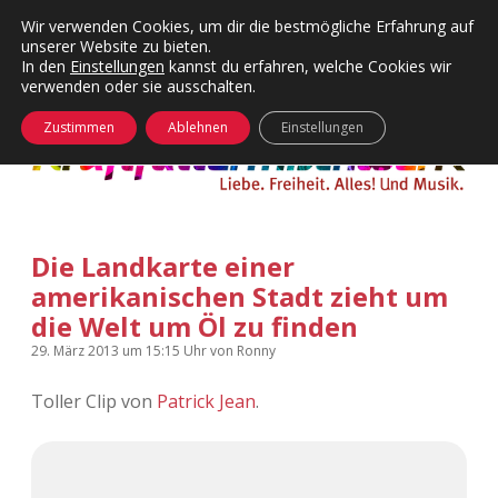
Wir verwenden Cookies, um dir die bestmögliche Erfahrung auf
unserer Website zu bieten.
Menü
Kategorien
Dropdown-
In den
Einstellungen
kannst du erfahren, welche Cookies wir
öffnen
Menü
verwenden oder sie ausschalten.
öffnen
24 Hours Chilling
KFMW-Disco
Zustimmen
Ablehnen
Einstellungen
Die Wende
Dates
Instagrams
Doku
Die Landkarte einer
KFMW-Disco
Contact
amerikanischen Stadt zieht um
Adventskalender
kfmw.stuff
die Welt um Öl zu finden
Dropdown-
Menü
29. März 2013
um 15:15 Uhr
von
Ronny
öffnen
Adventskalender 2010
Kopfkinomusik
facebook
instagram
rss
soundcloud
vimeo
Bluesky
Toller Clip von
Patrick Jean
.
Adventskalender 2011
Nur mal so
Adventskalender 2012
Täglicher Sinnwahn