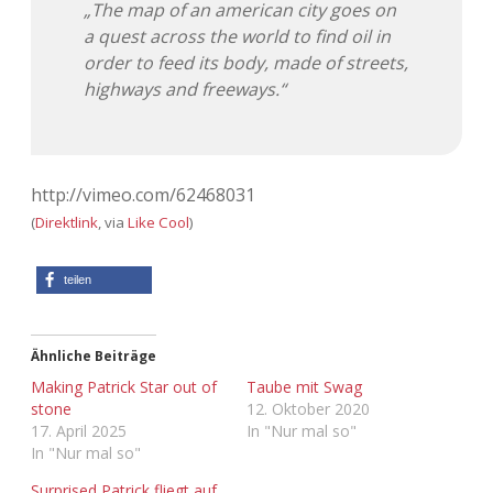
„The map of an american city goes on
Adventskalender 2013
Visuelles
a quest across the world to find oil in
order to feed its body, made of streets,
Adventskalender 2014
Wandnotizen
highways and freeways.“
Adventskalender 2015
Adventskalender 2016
http://vimeo.com/62468031
(
Direktlink
, via
Like Cool
)
Adventskalender 2017
teilen
Adventskalender 2018
Adventskalender 2019
Ähnliche Beiträge
Making Patrick Star out of
Taube mit Swag
Adventskalender 2020
stone
12. Oktober 2020
17. April 2025
In "Nur mal so"
In "Nur mal so"
Adventskalender 2021
Surprised Patrick fliegt auf