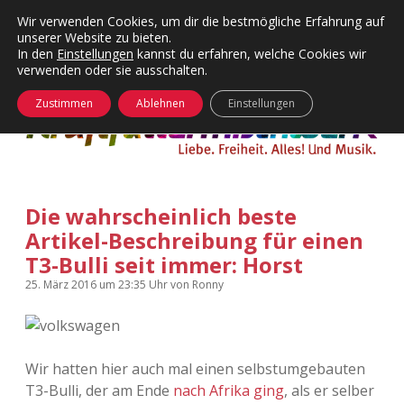
Wir verwenden Cookies, um dir die bestmögliche Erfahrung auf
unserer Website zu bieten.
Menü
Kategorien
Dropdown-
In den
Einstellungen
kannst du erfahren, welche Cookies wir
öffnen
Menü
verwenden oder sie ausschalten.
öffnen
24 Hours Chilling
KFMW-Disco
Zustimmen
Ablehnen
Einstellungen
Die Wende
Dates
Instagrams
Doku
Die wahrscheinlich beste
KFMW-Disco
Contact
Artikel-Beschreibung für einen
Adventskalender
kfmw.stuff
T3-Bulli seit immer: Horst
Dropdown-
Menü
25. März 2016
um 23:35 Uhr
von
Ronny
öffnen
Adventskalender 2010
Kopfkinomusik
facebook
instagram
rss
soundcloud
vimeo
Bluesky
Adventskalender 2011
Nur mal so
Wir hatten hier auch mal einen selbstumgebauten
Adventskalender 2012
Täglicher Sinnwahn
T3-Bulli, der am Ende
nach Afrika ging
, als er selber