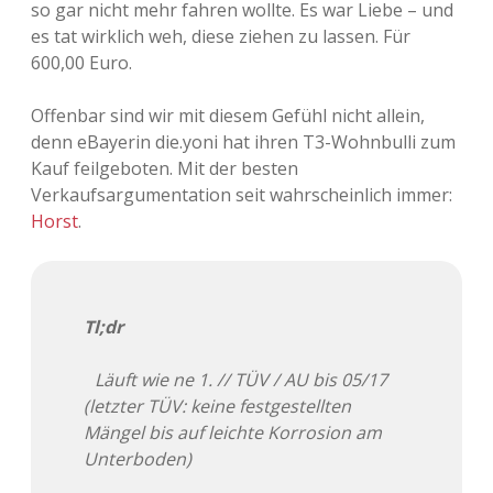
so gar nicht mehr fahren wollte. Es war Liebe – und
Adventskalender 2013
Visuelles
es tat wirklich weh, diese ziehen zu lassen. Für
600,00 Euro.
Adventskalender 2014
Wandnotizen
Offenbar sind wir mit diesem Gefühl nicht allein,
Adventskalender 2015
denn eBayerin die.yoni hat ihren T3-Wohnbulli zum
Kauf feilgeboten. Mit der besten
Adventskalender 2016
Verkaufsargumentation seit wahrscheinlich immer:
Horst
.
Adventskalender 2017
Adventskalender 2018
Tl;dr
Adventskalender 2019
Läuft wie ne 1. // TÜV / AU bis 05/17
Adventskalender 2020
(letzter TÜV: keine festgestellten
Mängel bis auf leichte Korrosion am
Adventskalender 2021
Unterboden)