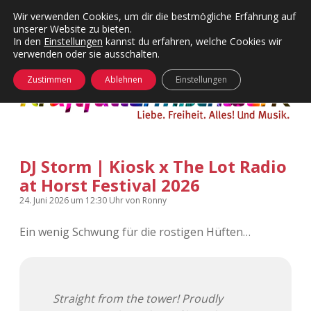
Wir verwenden Cookies, um dir die bestmögliche Erfahrung auf
unserer Website zu bieten.
Menü
Kategorien
Dropdown-
In den
Einstellungen
kannst du erfahren, welche Cookies wir
öffnen
Menü
verwenden oder sie ausschalten.
öffnen
24 Hours Chilling
KFMW-Disco
Zustimmen
Ablehnen
Einstellungen
Die Wende
Dates
Instagrams
Doku
DJ Storm | Kiosk x The Lot Radio
KFMW-Disco
Contact
at Horst Festival 2026
Adventskalender
kfmw.stuff
Dropdown-
24. Juni 2026
um 12:30 Uhr
von
Ronny
Menü
öffnen
Ein wenig Schwung für die rostigen Hüften…
Adventskalender 2010
Kopfkinomusik
facebook
instagram
rss
soundcloud
vimeo
Bluesky
Adventskalender 2011
Nur mal so
Straight from the tower! Proudly
Adventskalender 2012
Täglicher Sinnwahn