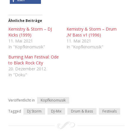
Adventskalender 2022
Adventskalender 2023
Ähnliche Beiträge
Kemistry & Storm – DJ
Kemistry & Storm – Drum
Adventskalender 2024
Kicks (1999)
‚N‘ Bass v1 (1996)
11. Mai 2021
11. Mai 2021
In "Kopfkinomusik"
In "Kopfkinomusik"
Burning Man Festival: Ode
to Black Rock City
20. Dezember 2012
In "Doku"
Veröffentlicht in
Kopfkinomusik
Tagged
DJ Storm
DJ-Mix
Drum & Bass
Festivals