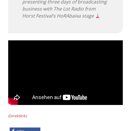
presenting three days of broadcasting
business with The Lot Radio from
Adventskalender 2013
Visuelles
Horst Festival’s HoRAbaixa stage
Adventskalender 2014
Wandnotizen
Adventskalender 2015
Adventskalender 2016
Adventskalender 2017
Adventskalender 2018
Adventskalender 2019
Adventskalender 2020
(
Direktlink
)
Adventskalender 2021
teilen