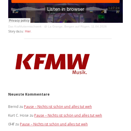
Das Kraftfuttermischwerk
·
@ La Grange, Bergen auf Rügen, 11.04.2026
Story dazu:
Hier
.
Neueste Kommentare
Bernd
zu
Pause – Nichts ist schön und alles tut weh
Kurt C. Hose
zu
Pause – Nichts ist schön und alles tut weh
0l4f
zu
Pause – Nichts ist schön und alles tut weh