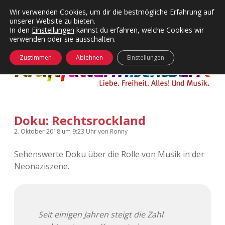
Wir verwenden Cookies, um dir die bestmögliche Erfahrung auf
unserer Website zu bieten.
Menü
Kategorien
Dropdown-
In den
Einstellungen
kannst du erfahren, welche Cookies wir
öffnen
Menü
verwenden oder sie ausschalten.
öffnen
24 Hours Chilling
KFMW-Disco
Zustimmen
Ablehnen
Einstellungen
Die Wende
Dates
Instagrams
Doku
Doku: Rechtsrockland
KFMW-Disco
Contact
2. Oktober 2018
um 9:23 Uhr
von
Ronny
Adventskalender
kfmw.stuff
Dropdown-
Menü
Sehenswerte Doku über die Rolle von Musik in der
öffnen
Neonaziszene.
Adventskalender 2010
Kopfkinomusik
facebook
instagram
rss
soundcloud
vimeo
Bluesky
Adventskalender 2011
Nur mal so
Seit einigen Jahren steigt die Zahl
Adventskalender 2012
Täglicher Sinnwahn