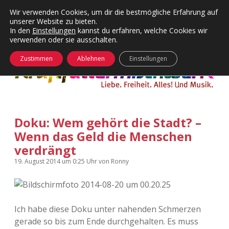
Wir verwenden Cookies, um dir die bestmögliche Erfahrung auf
unserer Website zu bieten.
Menü
Kategorien
Dropdown-
In den
Einstellungen
kannst du erfahren, welche Cookies wir
öffnen
Menü
verwenden oder sie ausschalten.
öffnen
24 Hours Chilling
KFMW-Disco
Zustimmen
Ablehnen
Einstellungen
Die Wende
Dates
Instagrams
Doku
Doku: Wem gehört die Stadt? –
KFMW-Disco
Contact
Wenn das Geld die Menschen
Adventskalender
kfmw.stuff
verdrängt
Dropdown-
Menü
19. August 2014
um 0:25 Uhr
von
Ronny
öffnen
Adventskalender 2010
Kopfkinomusik
facebook
instagram
rss
soundcloud
vimeo
Bluesky
Adventskalender 2011
Nur mal so
Ich habe diese Doku unter nahenden Schmerzen
Adventskalender 2012
Täglicher Sinnwahn
gerade so bis zum Ende durchgehalten. Es muss