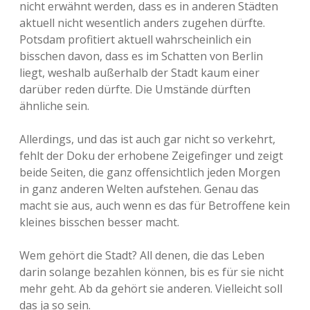
nicht erwähnt werden, dass es in anderen Städten
Adventskalender 2013
Visuelles
aktuell nicht wesentlich anders zugehen dürfte.
Potsdam profitiert aktuell wahrscheinlich ein
Adventskalender 2014
Wandnotizen
bisschen davon, dass es im Schatten von Berlin
liegt, weshalb außerhalb der Stadt kaum einer
Adventskalender 2015
darüber reden dürfte. Die Umstände dürften
ähnliche sein.
Adventskalender 2016
Allerdings, und das ist auch gar nicht so verkehrt,
Adventskalender 2017
fehlt der Doku der erhobene Zeigefinger und zeigt
beide Seiten, die ganz offensichtlich jeden Morgen
Adventskalender 2018
in ganz anderen Welten aufstehen. Genau das
macht sie aus, auch wenn es das für Betroffene kein
Adventskalender 2019
kleines bisschen besser macht.
Adventskalender 2020
Wem gehört die Stadt? All denen, die das Leben
darin solange bezahlen können, bis es für sie nicht
Adventskalender 2021
mehr geht. Ab da gehört sie anderen. Vielleicht soll
das ja so sein.