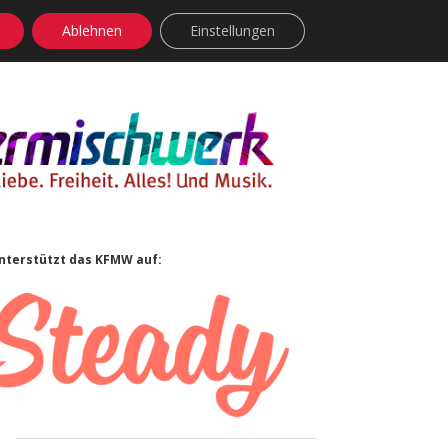
Ablehnen
Einstellungen
facebook
instagram
rss
soundcloud
vimeo
Bluesky
Sidebar
nterstützt das KFMW auf: