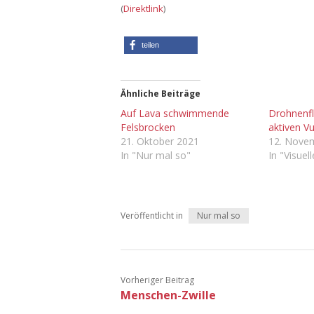
(
Direktlink
)
teilen
Ähnliche Beiträge
Auf Lava schwimmende
Drohnenfl
Felsbrocken
aktiven Vu
21. Oktober 2021
12. Nove
In "Nur mal so"
In "Visuel
Veröffentlicht in
Nur mal so
Vorheriger Beitrag
Menschen-Zwille