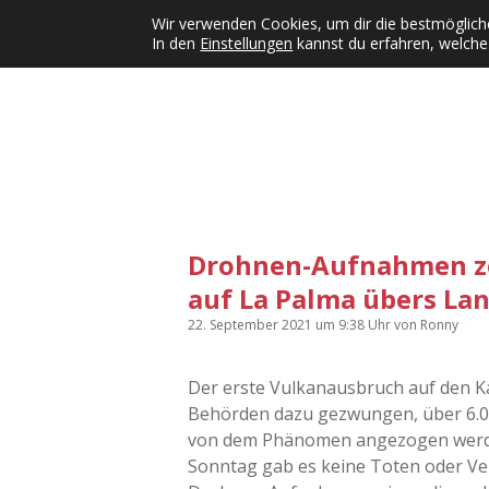
Wir verwenden Cookies, um dir die bestmögliche
In den
Einstellungen
kannst du erfahren, welche
Kategorien
KFMW-Disco
Dates
Inst
Dropdown-Menü öffnen
Drohnen-Aufnahmen ze
auf La Palma übers La
22. September 2021
um 9:38 Uhr
von
Ronny
Der erste Vulkanausbruch auf den Kan
Behörden dazu gezwungen, über 6.0
von dem Phänomen angezogen werden
Sonntag gab es keine Toten oder Verl