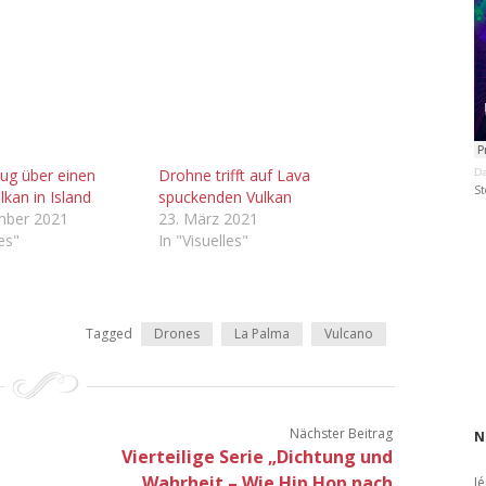
ug über einen
Drohne trifft auf Lava
Da
St
lkan in Island
spuckenden Vulkan
mber 2021
23. März 2021
les"
In "Visuelles"
Tagged
Drones
La Palma
Vulcano
Nächster Beitrag
N
Vierteilige Serie „Dichtung und
Wahrheit – Wie Hip Hop nach
J