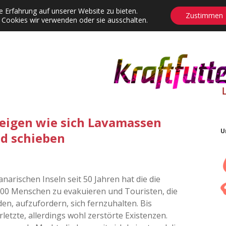
 Erfahrung auf unserer Website zu bieten.
Zustimmen
 Cookies wir verwenden oder sie ausschalten.
agrams
Contact
Adventskalender
Dropdown-Menü öffnen
igen wie sich Lavamassen
U
nd schieben
arischen Inseln seit 50 Jahren hat die die
00 Menschen zu evakuieren und Touristen, die
, aufzufordern, sich fernzuhalten. Bis
etzte, allerdings wohl zerstörte Existenzen.