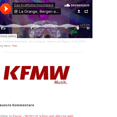
s Kraftfuttermischwerk
·
@ La Grange, Bergen auf Rügen, 11.04.2026
ory dazu:
Hier
.
eueste Kommentare
érôme
zu
Pause – Nichts ist schön und alles tut weh