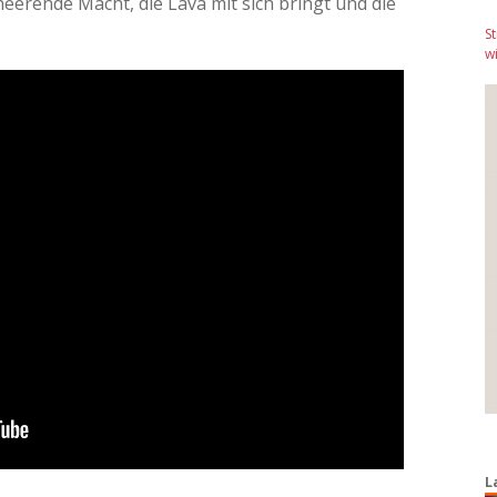
erende Macht, die Lava mit sich bringt und die
S
wi
L