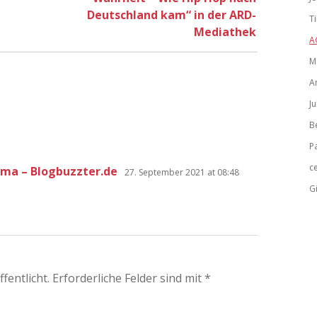
Deutschland kam“ in der ARD-
T
Mediathek
A
M
A
Ju
B
P
c
lma – Blogbuzzter.de
27. September 2021 at 08:48
Gi
fentlicht.
Erforderliche Felder sind mit
*