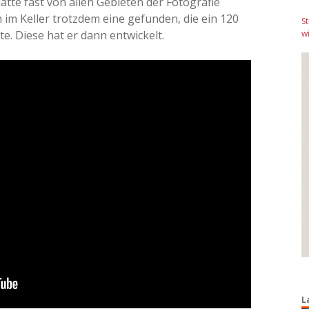
atte fast von allen Gebieten der Fotografie
h im Keller trotzdem eine gefunden, die ein 120
S
te. Diese hat er dann entwickelt.
wi
L