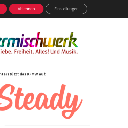
Ablehnen
Einstellungen
facebook
instagram
rss
soundcloud
vimeo
Bluesky
Sidebar
nterstützt das KFMW auf: