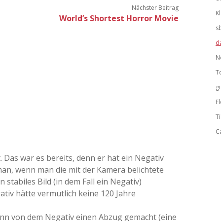
Nächster Beitrag
K
World’s Shortest Horror Movie
s
d
N
T
g
F
Ti
C
t. Das war es bereits, denn er hat ein Negativ
man, wenn man die mit der Kamera belichtete
n stabiles Bild (in dem Fall ein Negativ)
ativ hätte vermutlich keine 120 Jahre
ann von dem Negativ einen Abzug gemacht (eine