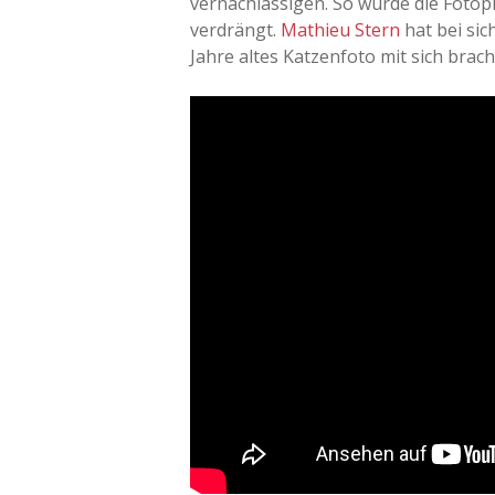
vernachlässigen. So wurde die Fotopl
verdrängt.
Mathieu Stern
hat bei sic
Jahre altes Katzenfoto mit sich brach