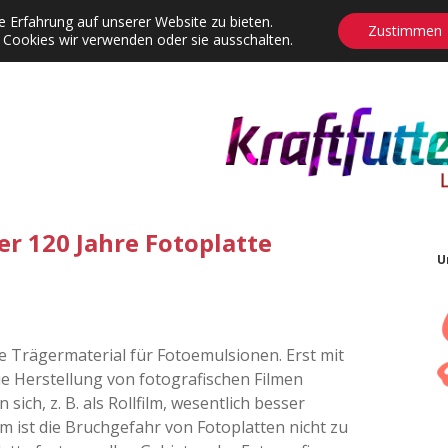
 Erfahrung auf unserer Website zu bieten.
Zustimmen
 Cookies wir verwenden oder sie ausschalten.
agrams
Contact
Adventskalender
Dropdown-Menü öffnen
er 120 Jahre Fotoplatte
U
e Trägermaterial für Fotoemulsionen. Erst mit
ie Herstellung von fotografischen Filmen
 sich, z. B. als Rollfilm, wesentlich besser
 ist die Bruchgefahr von Fotoplatten nicht zu