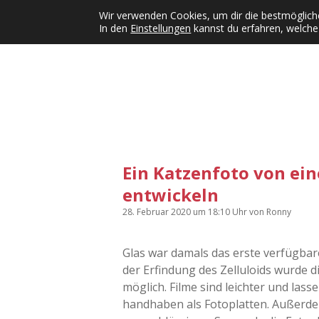
Wir verwenden Cookies, um dir die bestmögliche
In den
Einstellungen
kannst du erfahren, welche
Kategorien
KFMW-Disco
Dates
Inst
Dropdown-Menü öffnen
Ein Katzenfoto von ein
entwickeln
28. Februar 2020
um 18:10 Uhr
von
Ronny
Glas war damals das erste verfügbar
der Erfindung des Zelluloids wurde d
möglich. Filme sind leichter und lassen
handhaben als Fotoplatten. Außerdem