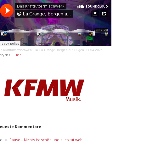
s Kraftfuttermischwerk
·
@ La Grange, Bergen auf Rügen, 11.04.2026
ory dazu:
Hier
.
eueste Kommentare
idi
zu
Pause – Nichts ist schön und alles tut weh