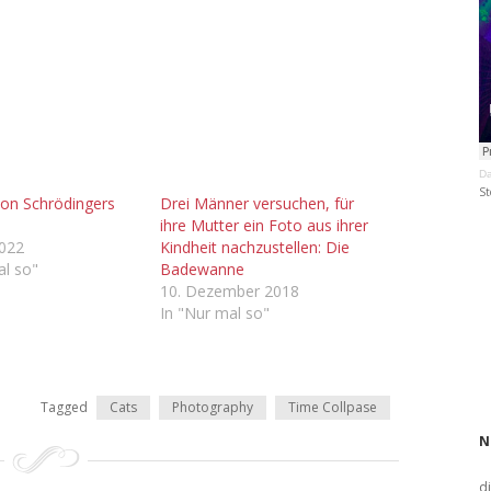
Da
St
von Schrödingers
Drei Männer versuchen, für
ihre Mutter ein Foto aus ihrer
2022
Kindheit nachzustellen: Die
al so"
Badewanne
10. Dezember 2018
In "Nur mal so"
Tagged
Cats
Photography
Time Collpase
N
d